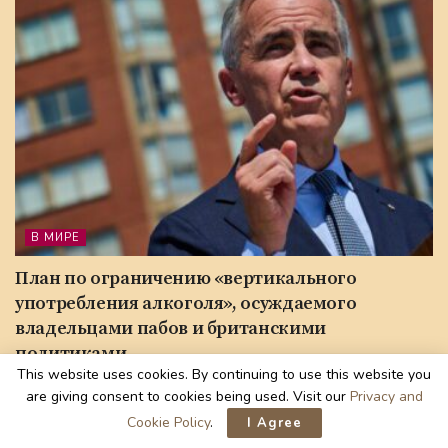
В МИРЕ
План по ограничению «вертикального
употребления алкоголя», осуждаемого
владельцами пабов и британскими
политиками.
This website uses cookies. By continuing to use this website you
4 ЧАСА AGO
are giving consent to cookies being used. Visit our
Privacy and
Cookie Policy
.
I Agree