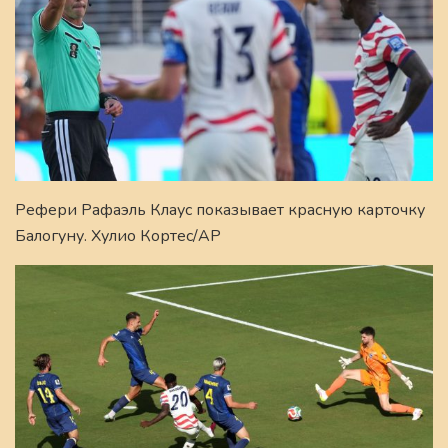
Рефери Рафаэль Клаус показывает красную карточку
Балогуну. Хулио Кортес/AP