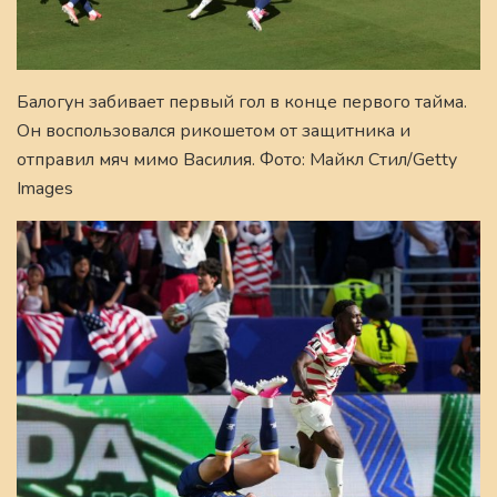
Балогун забивает первый гол в конце первого тайма.
Он воспользовался рикошетом от защитника и
отправил мяч мимо Василия. Фото: Майкл Стил/Getty
Images