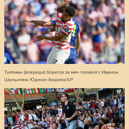
Тиллман (впереди) борется за мяч головой с Иваном
Шуньичем. Юджин Хошико/AP