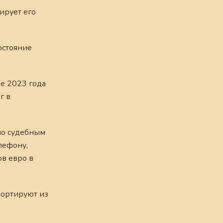
ирует его
состояние
ре 2023 года
г в
но судебным
лефону,
в евро в
портируют из