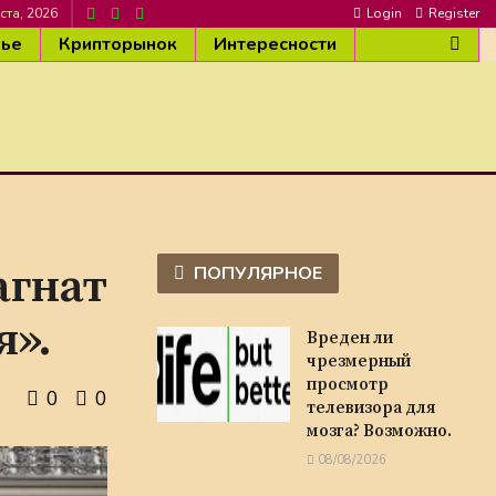
ста, 2026
Login
Register
вье
Крипторынок
Интересности
агнат
ПОПУЛЯРНОЕ
я».
Вреден ли
чрезмерный
просмотр
0
0
телевизора для
мозга? Возможно.
08/08/2026