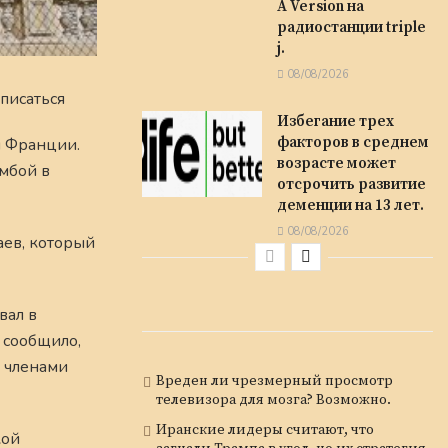
A Version на
радиостанции triple
j.
08/08/2026
писаться
Избегание трех
факторов в среднем
и Франции.
возрасте может
омбой в
отсрочить развитие
деменции на 13 лет.
08/08/2026
аев, который
вал в
 сообщило,
я членами
Вреден ли чрезмерный просмотр
телевизора для мозга? Возможно.
Иранские лидеры считают, что
кой