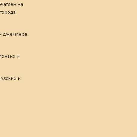
чатлен на
 города
м джемпере,
Монако и
цузских и