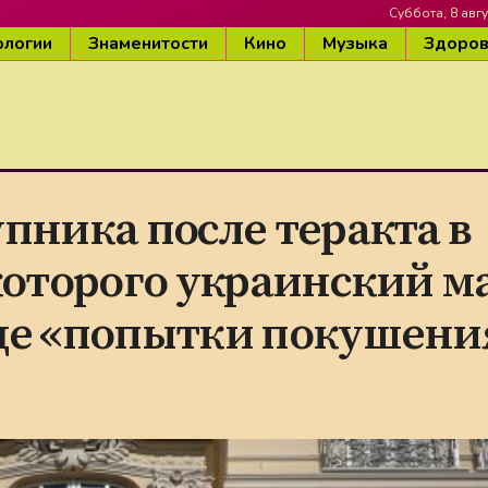
Суббота, 8 авгу
ологии
Знаменитости
Кино
Музыка
Здоро
пника после теракта в
 которого украинский м
де «попытки покушени