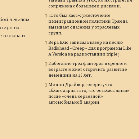
загнали Трампа в угол, но их стратегия
сопряжена с большими рисками.
«Это был хаос»: ужесточение
мбой в жилом
иммиграционной политики Трампа
ртире на
вызывает опасения у отраслевых
групп.
е взрыва и
Вера Блю записала кавер на песню
Radiohead «Creep» для программы Like
A Version на радиостанции triple j.
Избегание трех факторов в среднем
возрасте может отсрочить развитие
деменции на 13 лет.
Минни Драйвер говорит, что
«благодарна за то, что осталась жива»
после «очень серьезной»
автомобильной аварии.