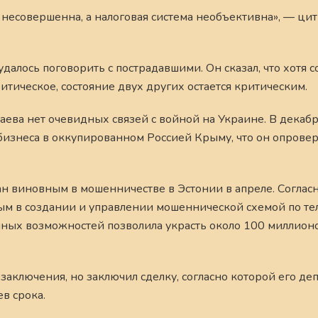
, несовершенна, а налоговая система необъективна», — цит
 удалось поговорить с пострадавшими. Он сказал, что хотя 
итическое, состояние двух других остается критическим.
аева нет очевидных связей с войной на Украине. В декаб
бизнеса в оккупированном Россией Крыму, что он опровер
ан виновным в мошенничестве в Эстонии в апреле. Соглас
ым в создании и управлении мошеннической схемой по те
ных возможностей позволила украсть около 100 миллионо
заключения, но заключил сделку, согласно которой его де
в срока.