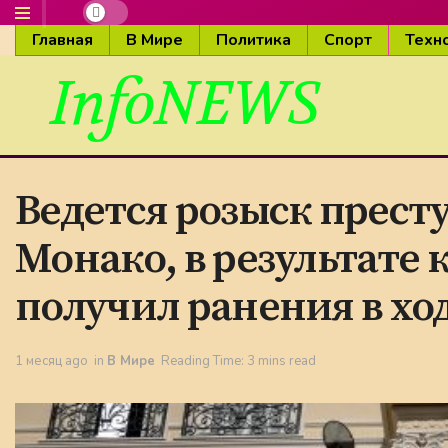
Главная
В Мире
Политика
Спорт
Техн
InfoNEWS
Ведется розыск престу
Монако, в результате
получил ранения в хо
1 месяц ago
in
В Мире
Reading Time: 3 mins read