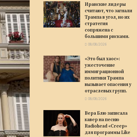
Иранские лидеры
считают, что загнали
Трампа в угол, но их
стратегия
сопряжена с
большими рисками.
08/08/2026
«Это был хаос»:
ужесточение
иммиграционной
политики Трампа
вызывает опасения у
отраслевых групп.
08/08/2026
Вера Блю записала
кавер на песню
Radiohead «Creep»
для программы Like