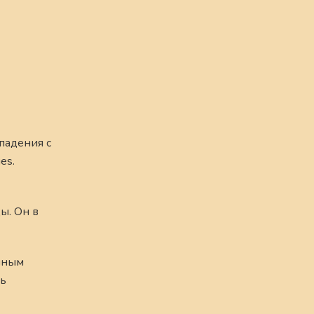
падения с
es.
ы. Он в
нным
ть