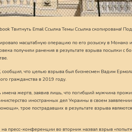
book Твитнуть Email Ссылка Темы Ссылка скопирована! Под
ировало масштабную операцию по его розыску в Монако 
овека получили ранения в результате взрыва посылки с б
тве.
 сообщил, что целью взрыва был бизнесмен Вадим Ермол
кого гражданства в 2019 году.
ь имена жертв, заявив лишь, что погибший мужчина прожи
инистерство иностранных дел Украины в своем заявлении
помощи», трое пострадавших в результате взрыва являютс
 на пресс-конференции во вторник назвал взрыв «попыт