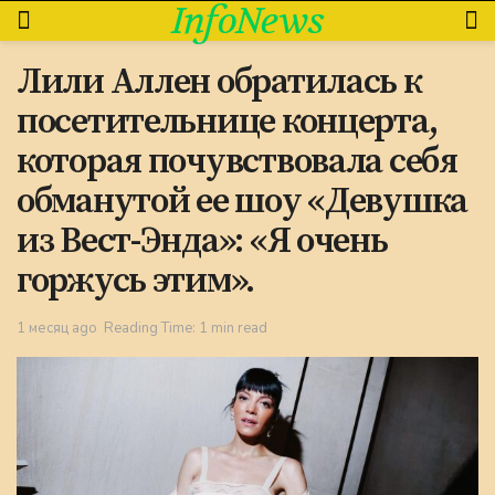
InfoNews
Лили Аллен обратилась к
посетительнице концерта,
которая почувствовала себя
обманутой ее шоу «Девушка
из Вест-Энда»: «Я очень
горжусь этим».
1 месяц ago
Reading Time: 1 min read