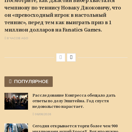
Посмотрите, как Джастин Бибер хвастался
чемпиону по теннису Новаку Джоковичу, что
он «превосходный игрок в настольный
теннис», перед тем как выиграть приз в 1
миллион долларов на Fanatics Games.
8 ЧАСОВ AGO
ПОПУЛЯРНОЕ
Расследование Конгресса обещало дать
ответы по делу Эпштейна. Год спустя
недовольство нарастает.
06/08/2026
Сегодня открывается торги более чем 900
миллионами акций SpaceX. Вот что нужно