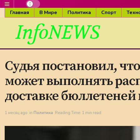
Главная
В Мире
Политика
Спорт
Техн
InfoNEWS
Судья постановил, чт
может выполнять рас
доставке бюллетеней 
1 месяц ago
in
Политика
Reading Time: 1 min read