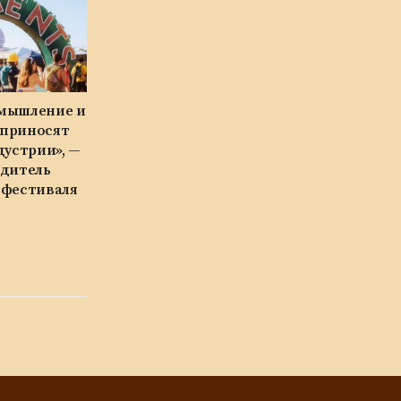
мышление и
 приносят
дустрии», —
едитель
 фестиваля