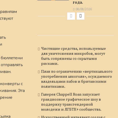
года.
08/08/2026
правилам
тствуют
ать
и
Чистящие средства, используемые
для уничтожения микробов, могут
ь бюллетени
быть сопряжены со скрытыми
рисками.
 отправлять
ливан.
План по ограничению «вертикального
употребления алкоголя», осуждаемого
владельцами пабов и британскими
 конверты с
политиками.
живания. Эта
Галерея Chappell Roan запускает
дрение
грандиозное графическое шоу в
поддержку трансгендерной
молодежи и ЛГБТК+ сообщества.
сылка
Искусственный интеллект создал с