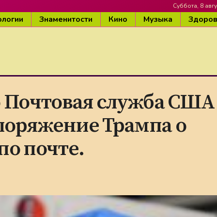
Суббота, 8 авгу
ологии
Знаменитости
Кино
Музыка
Здоро
о Почтовая служба США
поряжение Трампа о
по почте.