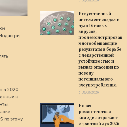
08/08/2026
Искусственный
интеллект создал с
нуля 16 новых
тки
вирусов,
Индастри,
продемонстрировав
многообещающие
результаты в борьбе
с лекарственной
лять
устойчивостью и
вызвав опасения по
поводу
потенциального
злоупотребления.
ы в 2020
08/08/2026
ченных к
нты,
Новая
тавке
романтическая
комедия отражает
S по этому
страстный дух 2026