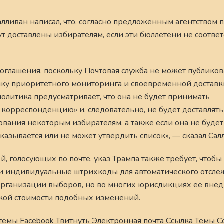
алливан написал, что, согласно предложенным агентством 
т доставлены избирателям, если эти бюллетени не соотве
оглашения, поскольку Почтовая служба не может публиков
ику приоритетного мониторинга и своевременной доставк
олитика предусматривает, что она не будет принимать
корреспонденцию» и, следовательно, не будет доставлят
сования некоторым избирателям, а также если она не будет
тказывается или не может утвердить список», — сказал Сал
, голосующих по почте, указ Трампа также требует, чтобы
ли индивидуальные штрихкоды для автоматического отсле
 организации выборов, но во многих юрисдикциях ее вне
окой стоимости подобных изменений.
темы Facebook Твитнуть Электронная почта Ссылка Темы С