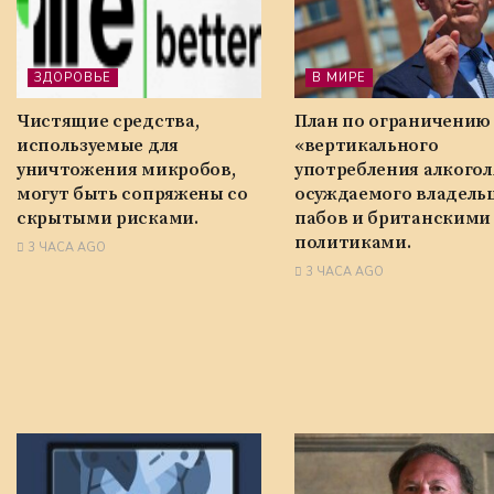
ЗДОРОВЬЕ
В МИРЕ
Чистящие средства,
План по ограничению
используемые для
«вертикального
уничтожения микробов,
употребления алкогол
могут быть сопряжены со
осуждаемого владель
скрытыми рисками.
пабов и британскими
политиками.
3 ЧАСА AGO
3 ЧАСА AGO