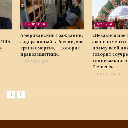
ПОЛИТИКА
МУЗЫКА
Американский гражданин,
«Независимое 
 США
задержанный в России, «на
эксперименты
,
грани смерти», — говорит
пользу всей ин
правозащитник.
говорит соучр
танцевального
10 ЧАСОВ AGO
Elements.
10 ЧАСОВ AGO