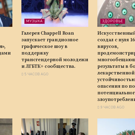
МУЗЫКА
ЗДОРОВЬЕ
Галерея Chappell Roan
Искусственный
запускает грандиозное
создал с нуля 1
я»,
графическое шоу в
вирусов,
цами
поддержку
продемонстри
трансгендерной молодежи
многообещаю
и ЛГБТК+ сообщества.
результаты в б
лекарственной
5 ЧАСОВ AGO
устойчивостью
опасения по п
потенциальног
злоупотреблен
9 ЧАСОВ AGO