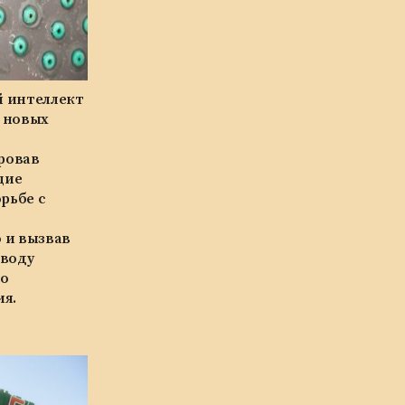
 интеллект
6 новых
ровав
щие
орьбе с
 и вызвав
оводу
о
ия.