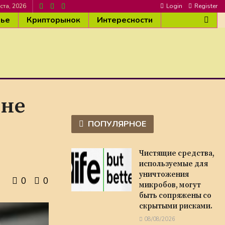
ста, 2026
Login
Register
вье
Крипторынок
Интересности
 не
ПОПУЛЯРНОЕ
Чистящие средства,
используемые для
уничтожения
0
0
микробов, могут
быть сопряжены со
скрытыми рисками.
08/08/2026