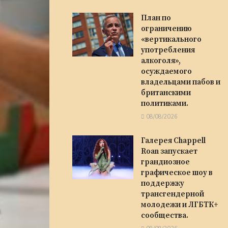
План по
ограничению
«вертикального
употребления
алкоголя»,
осуждаемого
владельцами пабов и
британскими
политиками.
08/08/2026
Галерея Chappell
Roan запускает
грандиозное
графическое шоу в
поддержку
трансгендерной
молодежи и ЛГБТК+
сообщества.