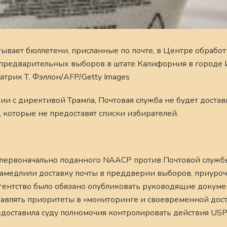
ывает бюллетени, присланные по почте, в Центре обрабо
предварительных выборов в штате Калифорния в городе 
атрик Т. Фэллон/AFP/Getty Images
вии с директивой Трампа, Почтовая служба не будет достав
, которые не предоставят списки избирателей.
, первоначально поданного NAACP против Почтовой служб
 замедлили доставку почты в преддверии выборов, приуро
агентство было обязано опубликовать руководящие докуме
тавлять приоритеты в «мониторинге и своевременной дос
едоставила суду полномочия контролировать действия USP