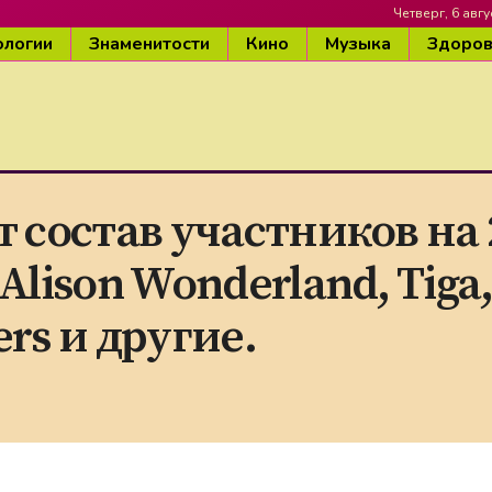
Четверг, 6 авгу
ологии
Знаменитости
Кино
Музыка
Здоро
т состав участников на 
Alison Wonderland, Tiga
rs и другие.