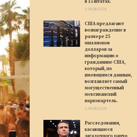
в 15 штатах.
06/08/2026
США предлагают
вознаграждение в
размере 25
миллионов
долларов за
информацию о
гражданине США,
который, по
имеющимся данным,
возглавляет самый
могущественный
мексиканский
наркокартель.
06/08/2026
Расследования,
касающиеся
загадочного ранчо