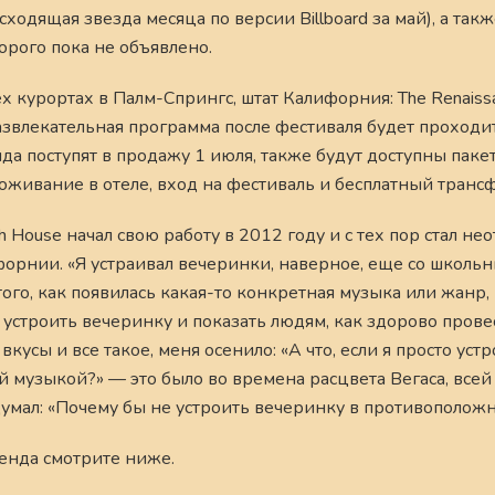
сходящая звезда месяца по версии Billboard за май), а также
торого пока не объявлено.
х курортах в Палм-Спрингс, штат Калифорния: The Renaissa
, развлекательная программа после фестиваля будет проходи
да поступят в продажу 1 июля, также будут доступны пак
ивание в отеле, вход на фестиваль и бесплатный трансф
House начал свою работу в 2012 году и с тех пор стал н
рнии. «Я устраивал вечеринки, наверное, еще со школьн
 того, как появилась какая-то конкретная музыка или жанр
ы устроить вечеринку и показать людям, как здорово прове
кусы и все такое, меня осенило: «А что, если я просто уст
й музыкой?» — это было во времена расцвета Вегаса, всей
умал: «Почему бы не устроить вечеринку в противоположн
енда смотрите ниже.