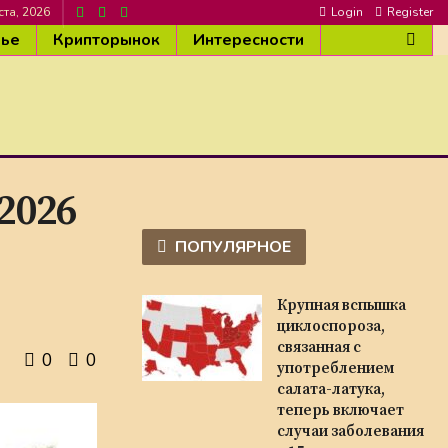
ста, 2026
Login
Register
вье
Крипторынок
Интересности
2026
,
ПОПУЛЯРНОЕ
Крупная вспышка
циклоспороза,
связанная с
0
0
употреблением
салата-латука,
теперь включает
случаи заболевания