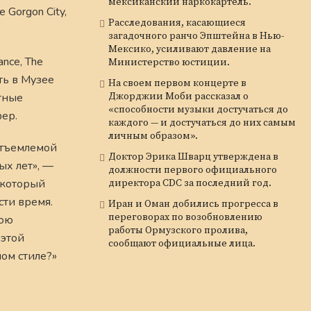
мексиканский наркокартель.
 Gorgon City,
Расследования, касающиеся
загадочного ранчо Эпштейна в Нью-
Мексико, усиливают давление на
nce, The
Министерство юстиции.
ть в Музее
На своем первом концерте в
Джорджии Моби рассказал о
етные
«способности музыки достучаться до
ер.
каждого — и достучаться до них самым
личным образом».
еотъемлемой
Доктор Эрика Шварц утверждена в
ых лет», —
должности первого официального
, который
директора CDC за последний год.
сти время.
Иран и Оман добились прогресса в
переговорах по возобновлению
рою
работы Ормузского пролива,
 этой
сообщают официальные лица.
ом стиле?»