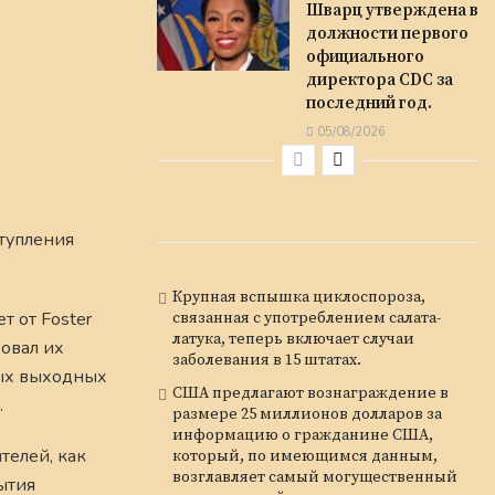
Шварц утверждена в
должности первого
официального
директора CDC за
последний год.
05/08/2026
ступления
Крупная вспышка циклоспороза,
т от Foster
связанная с употреблением салата-
латука, теперь включает случаи
ровал их
заболевания в 15 штатах.
рвых выходных
США предлагают вознаграждение в
.
размере 25 миллионов долларов за
информацию о гражданине США,
телей, как
который, по имеющимся данным,
возглавляет самый могущественный
рытия