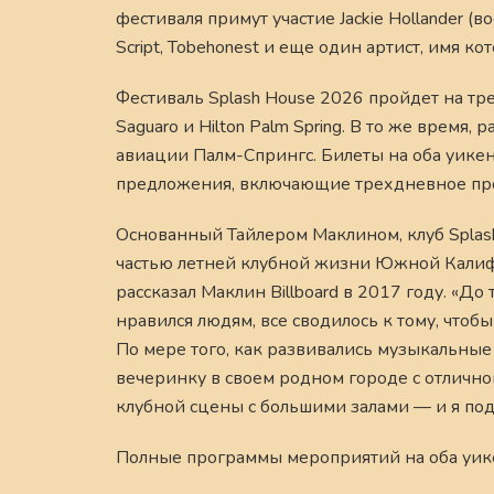
фестиваля примут участие Jackie Hollander (во
Script, Tobehonest и еще один артист, имя ко
Фестиваль Splash House 2026 пройдет на тре
Saguaro и Hilton Palm Spring. В то же время
авиации Палм-Спрингс. Билеты на оба уикен
предложения, включающие трехдневное прож
Основанный Тайлером Маклином, клуб Splash 
частью летней клубной жизни Южной Калифо
рассказал Маклин Billboard в 2017 году. «До
нравился людям, все сводилось к тому, чтоб
По мере того, как развивались музыкальные в
вечеринку в своем родном городе с отлично
клубной сцены с большими залами — и я под
Полные программы мероприятий на оба уик