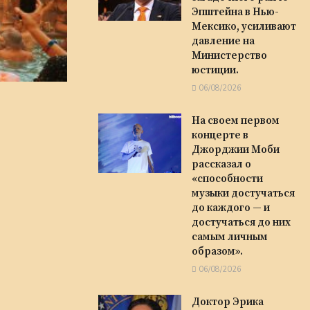
Эпштейна в Нью-
Мексико, усиливают
давление на
Министерство
юстиции.
06/08/2026
На своем первом
концерте в
Джорджии Моби
рассказал о
«способности
музыки достучаться
до каждого — и
достучаться до них
самым личным
образом».
06/08/2026
Доктор Эрика