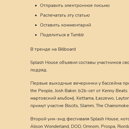
Отправить электронное письмо
Распечатать эту статью
Оставить комментарий
Поделиться в Tumblr
В тренде на Billboard
Splash House объявил составы участников с
подряд.
Первые выходные вечеринки у бассейна пройду
the People, Josh Baker, b2b-сет от Kenny Beat
мартовский альбом), Kettama, Łaszewo, Layto
примут участие Biscits, Slamm, The Chainsmok
Второй уик-энд фестиваля Splash House, кото
Alison Wonderland, DOD, Omnom, Prospa, Rior