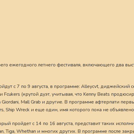
воего ежегодного летнего фестиваля, включающего два вы
т с 7 по 9 августа, в программе: Alleycvt, диджейский се
s и Fcukers (крутой дуэт, учитывая, что Kenny Beats продюси
n Giordani, Mall Grab и другие. В программе афтерпати пе
ers, Ship Wreck и еще один, имя которого пока не объявлено
рый пройдет с 14 по 16 августа, представит таких исполни
dan, Tiga, Whethan и многих других. В программе после зак