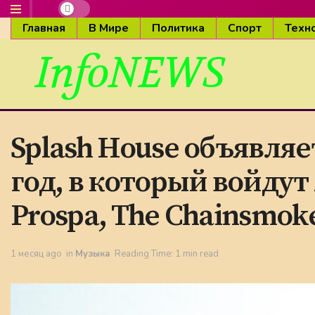
Главная
В Мире
Политика
Спорт
Техн
InfoNEWS
Splash House объявляе
год, в который войдут 
Prospa, The Chainsmoke
1 месяц ago
in
Музыка
Reading Time: 1 min read