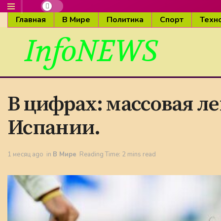
Главная
В Мире
Политика
Спорт
Техн
InfoNEWS
В цифрах: массовая л
Испании.
1 месяц ago
in
В Мире
Reading Time: 2 mins read