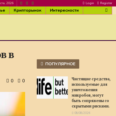
ста, 2026
Login
Register
вье
Крипторынок
Интересности
в в
ПОПУЛЯРНОЕ
Чистящие средства,
0
0
используемые для
уничтожения
микробов, могут
быть сопряжены со
скрытыми рисками.
08/08/2026