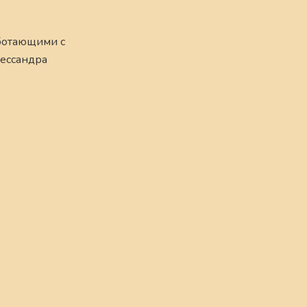
аботающими с
лессандра