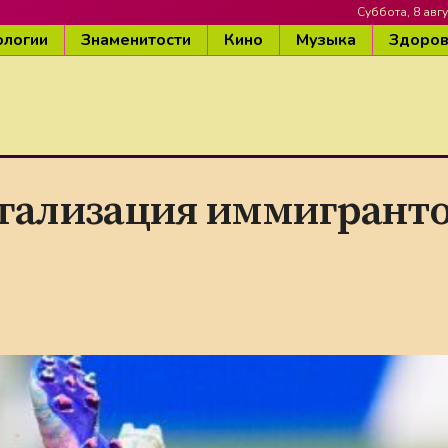
Суббота, 8 авгу
ологии
Знаменитости
Кино
Музыка
Здоро
егализация иммигранто