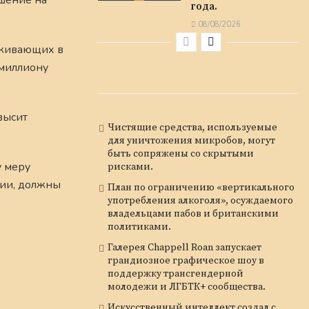
ешение на
года.
08/08/2026
оживающих в
 миллиону
высит
Чистящие средства, используемые
для уничтожения микробов, могут
быть сопряжены со скрытыми
у меру
рисками.
нии, должны
План по ограничению «вертикального
употребления алкоголя», осуждаемого
владельцами пабов и британскими
политиками.
Галерея Chappell Roan запускает
грандиозное графическое шоу в
поддержку трансгендерной
молодежи и ЛГБТК+ сообщества.
Искусственный интеллект создал с