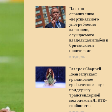
План по
ограничению
«вертикального
употребления
алкоголя»,
осуждаемого
владельцами пабов и
британскими
политиками.
08/08/2026
Галерея Chappell
Roan запускает
грандиозное
графическое шоу в
поддержку
трансгендерной
молодежи и ЛГБТК+
сообщества.