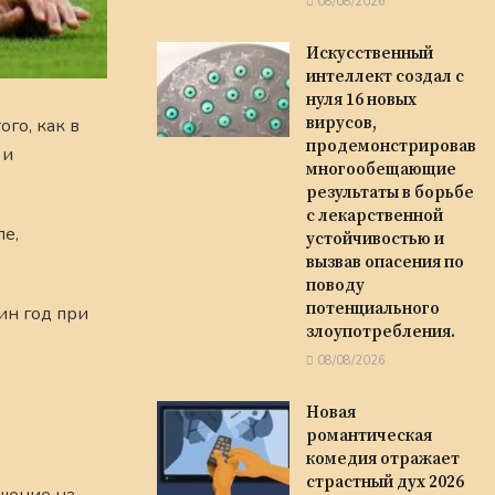
08/08/2026
Искусственный
интеллект создал с
нуля 16 новых
вирусов,
го, как в
продемонстрировав
 и
многообещающие
результаты в борьбе
с лекарственной
ле,
устойчивостью и
вызвав опасения по
поводу
потенциального
ин год при
злоупотребления.
08/08/2026
Новая
романтическая
комедия отражает
страстный дух 2026