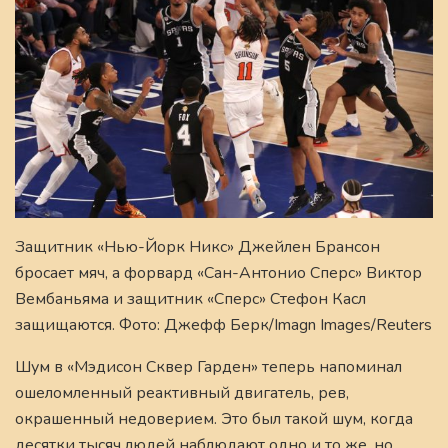
Защитник «Нью-Йорк Никс» Джейлен Брансон
бросает мяч, а форвард «Сан-Антонио Сперс» Виктор
Вембаньяма и защитник «Сперс» Стефон Касл
защищаются. Фото: Джефф Берк/Imagn Images/Reuters
Шум в «Мэдисон Сквер Гарден» теперь напоминал
ошеломленный реактивный двигатель, рев,
окрашенный недоверием. Это был такой шум, когда
десятки тысяч людей наблюдают одно и то же, но