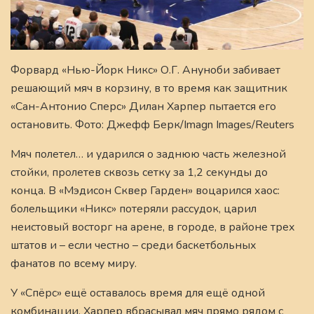
Форвард «Нью-Йорк Никс» О.Г. Ануноби забивает
решающий мяч в корзину, в то время как защитник
«Сан-Антонио Сперс» Дилан Харпер пытается его
остановить. Фото: Джефф Берк/Imagn Images/Reuters
Мяч полетел… и ударился о заднюю часть железной
стойки, пролетев сквозь сетку за 1,2 секунды до
конца. В «Мэдисон Сквер Гарден» воцарился хаос:
болельщики «Никс» потеряли рассудок, царил
неистовый восторг на арене, в городе, в районе трех
штатов и – если честно – среди баскетбольных
фанатов по всему миру.
У «Спёрс» ещё оставалось время для ещё одной
комбинации. Харпер вбрасывал мяч прямо рядом с