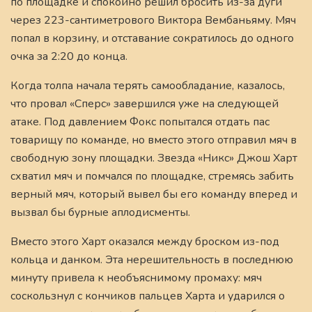
по площадке и спокойно решил бросить из-за дуги
через 223-сантиметрового Виктора Вембаньяму. Мяч
попал в корзину, и отставание сократилось до одного
очка за 2:20 до конца.
Когда толпа начала терять самообладание, казалось,
что провал «Сперс» завершился уже на следующей
атаке. Под давлением Фокс попытался отдать пас
товарищу по команде, но вместо этого отправил мяч в
свободную зону площадки. Звезда «Никс» Джош Харт
схватил мяч и помчался по площадке, стремясь забить
верный мяч, который вывел бы его команду вперед и
вызвал бы бурные аплодисменты.
Вместо этого Харт оказался между броском из-под
кольца и данком. Эта нерешительность в последнюю
минуту привела к необъяснимому промаху: мяч
соскользнул с кончиков пальцев Харта и ударился о