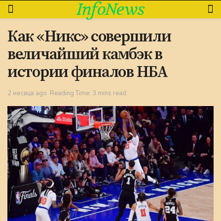
InfoNews
Как «Никс» совершили
величайший камбэк в
истории финалов НБА
2 месяца ago
Reading Time: 3 mins read