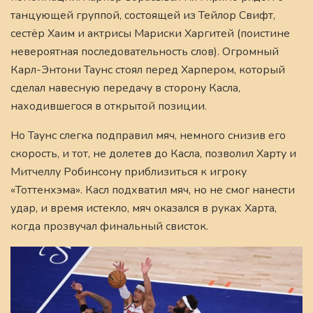
танцующей группой, состоящей из Тейлор Свифт,
сестёр Хаим и актрисы Мариски Харгитей (поистине
невероятная последовательность слов). Огромный
Карл-Энтони Таунс стоял перед Харпером, который
сделал навесную передачу в сторону Касла,
находившегося в открытой позиции.
Но Таунс слегка подправил мяч, немного снизив его
скорость, и тот, не долетев до Касла, позволил Харту и
Митчеллу Робинсону приблизиться к игроку
«Тоттенхэма». Касл подхватил мяч, но не смог нанести
удар, и время истекло, мяч оказался в руках Харта,
когда прозвучал финальный свисток.