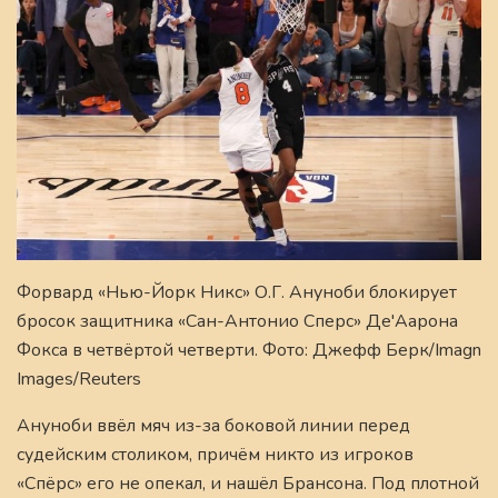
Форвард «Нью-Йорк Никс» О.Г. Ануноби блокирует
бросок защитника «Сан-Антонио Сперс» Де'Аарона
Фокса в четвёртой четверти. Фото: Джефф Берк/Imagn
Images/Reuters
Ануноби ввёл мяч из-за боковой линии перед
судейским столиком, причём никто из игроков
«Спёрс» его не опекал, и нашёл Брансона. Под плотной