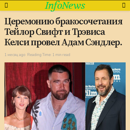
InfoNews
Церемонию бракосочетания
Тейлор Свифт и Трэвиса
Келси провел Адам Сэндлер.
1 месяц ago
Reading Time: 1 min read