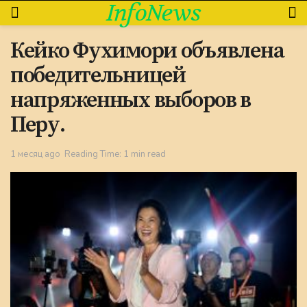
InfoNews
Кейко Фухимори объявлена
победительницей
напряженных выборов в
Перу.
1 месяц ago
Reading Time: 1 min read