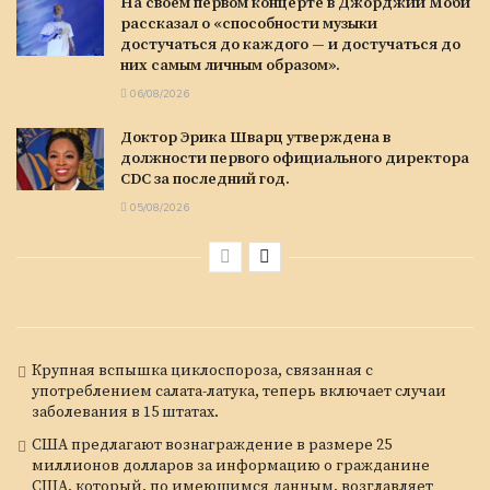
На своем первом концерте в Джорджии Моби
рассказал о «способности музыки
достучаться до каждого — и достучаться до
них самым личным образом».
06/08/2026
Доктор Эрика Шварц утверждена в
должности первого официального директора
CDC за последний год.
05/08/2026
Крупная вспышка циклоспороза, связанная с
употреблением салата-латука, теперь включает случаи
заболевания в 15 штатах.
США предлагают вознаграждение в размере 25
миллионов долларов за информацию о гражданине
США, который, по имеющимся данным, возглавляет