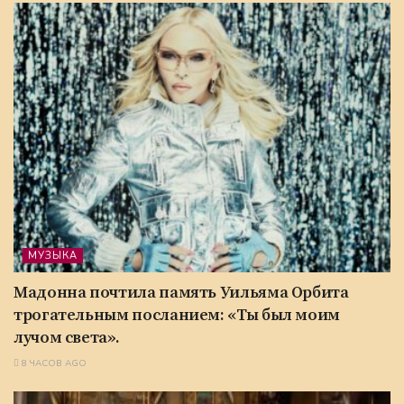
МУЗЫКА
Мадонна почтила память Уильяма Орбита
трогательным посланием: «Ты был моим
лучом света».
8 ЧАСОВ AGO