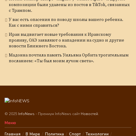
композиции были удалены из постов в TikTok, связанных
с Трампом.
У вас есть опасения по поводу школы вашего ребенка.
Как с ними справиться?
Иран выдвигает новые требования к Иранскому
проливу, ОАЭ заявляют о нападении на судно и другие
новости Ближнего Востока.
Мадонна почтила память Уильяма Орбита трогательным
посланием: «Ты был моим лучом света».
© 2025
InfoNews
- Премиум InfoNews сайт
Новостей
.
Меню
Главная
В Мире
Политика
Спорт
Технологии