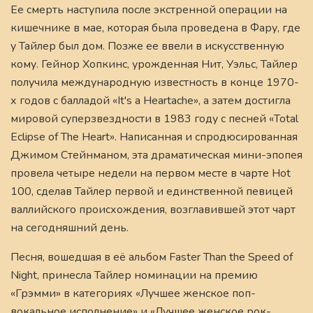
Ее смерть наступила после экстренной операции на
кишечнике в мае, которая была проведена в Фару, где
у Тайлер был дом. Позже ее ввели в искусственную
кому. Гейнор Хопкинс, урожденная Нит, Уэльс, Тайлер
получила международную известность в конце 1970-
х годов с балладой «It's a Heartache», а затем достигла
мировой суперзвездности в 1983 году с песней «Total
Eclipse of The Heart». Написанная и спродюсированная
Джимом Стейнманом, эта драматическая мини-эпопея
провела четыре недели на первом месте в чарте Hot
100, сделав Тайлер первой и единственной певицей
валлийского происхождения, возглавившей этот чарт
на сегодняшний день.
Песня, вошедшая в её альбом Faster Than the Speed of
Night, принесла Тайлер номинации на премию
«Грэмми» в категориях «Лучшее женское поп-
вокальное исполнение» и «Лучшее женское рок-