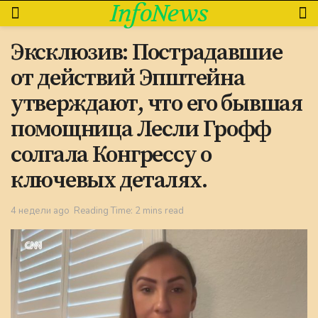
InfoNews
Эксклюзив: Пострадавшие
от действий Эпштейна
утверждают, что его бывшая
помощница Лесли Грофф
солгала Конгрессу о
ключевых деталях.
4 недели ago
Reading Time: 2 mins read