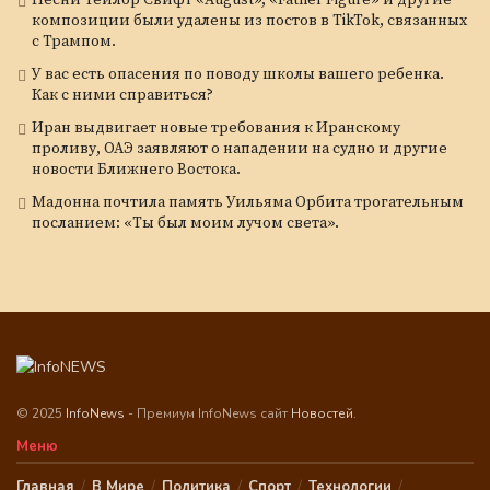
композиции были удалены из постов в TikTok, связанных
с Трампом.
У вас есть опасения по поводу школы вашего ребенка.
Как с ними справиться?
Иран выдвигает новые требования к Иранскому
проливу, ОАЭ заявляют о нападении на судно и другие
новости Ближнего Востока.
Мадонна почтила память Уильяма Орбита трогательным
посланием: «Ты был моим лучом света».
© 2025
InfoNews
- Премиум InfoNews сайт
Новостей
.
Меню
Главная
В Мире
Политика
Спорт
Технологии