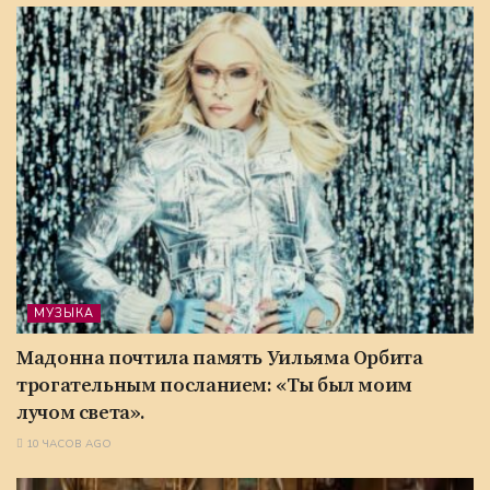
МУЗЫКА
Мадонна почтила память Уильяма Орбита
трогательным посланием: «Ты был моим
лучом света».
10 ЧАСОВ AGO