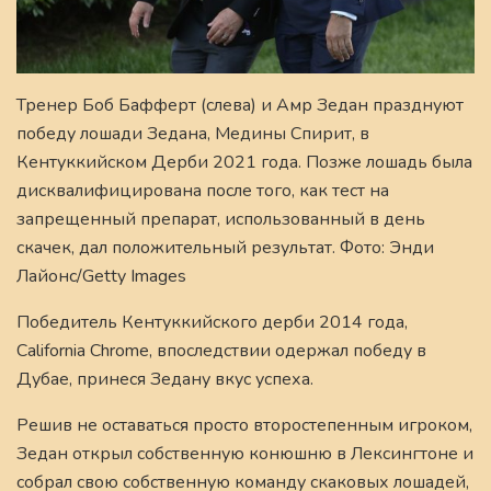
Тренер Боб Бафферт (слева) и Амр Зедан празднуют
победу лошади Зедана, Медины Спирит, в
Кентуккийском Дерби 2021 года. Позже лошадь была
дисквалифицирована после того, как тест на
запрещенный препарат, использованный в день
скачек, дал положительный результат. Фото: Энди
Лайонс/Getty Images
Победитель Кентуккийского дерби 2014 года,
California Chrome, впоследствии одержал победу в
Дубае, принеся Зедану вкус успеха.
Решив не оставаться просто второстепенным игроком,
Зедан открыл собственную конюшню в Лексингтоне и
собрал свою собственную команду скаковых лошадей,