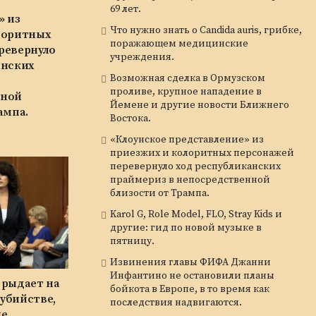
69 лет.
» из
Что нужно знать о Candida auris, грибке,
лоритных
поражающем медицинские
ревернуло
учреждения.
анских
Возможная сделка в Ормузском
проливе, крупное нападение в
нной
Йемене и другие новости Ближнего
ампа.
Востока.
«Клоунское представление» из
приезжих и колоритных персонажей
перевернуло ход республиканских
праймериз в непосредственной
близости от Трампа.
Karol G, Role Model, FLO, Stray Kids и
другие: гид по новой музыке в
пятницу.
Извинения главы ФИФА Джанни
Инфантино не остановили планы
 рыдает на
бойкота в Европе, в то время как
 убийстве,
последствия надвигаются.
ые