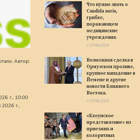
Что нужно знать о
Candida auris,
грибке,
поражающем
медицинские
учреждения.
07/08/2026
Возможная сделка в
тало. Автор:
Ормузском проливе,
крупное нападение в
Йемене и другие
новости Ближнего
Востока.
26 г., 10:00
07/08/2026
2026 г.,
«Клоунское
представление» из
приезжих и
колоритных