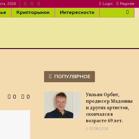
ста, 2026
Login
Register
вье
Крипторынок
Интересности
ПОПУЛЯРНОЕ
Уильям Орбит,
0
0
продюсер Мадонны
и других артистов,
скончался в
возрасте 69 лет.
07/08/2026