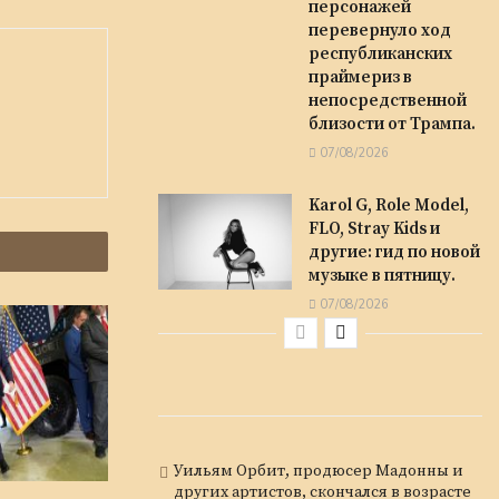
персонажей
перевернуло ход
республиканских
праймериз в
непосредственной
близости от Трампа.
07/08/2026
Karol G, Role Model,
FLO, Stray Kids и
другие: гид по новой
музыке в пятницу.
07/08/2026
Уильям Орбит, продюсер Мадонны и
других артистов, скончался в возрасте