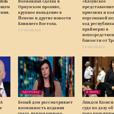
dida
Возможная сделка в
«Клоунское
ающем
Ормузском проливе,
представление
ния.
крупное нападение в
приезжих и ко
Йемене и другие новости
персонажей пе
Ближнего Востока.
ход республик
праймериз в
5 ЧАСОВ AGO
непосредстве
близости от Тр
6 ЧАСОВ AGO
ЗДОРОВЬЕ
В МИРЕ
ФА
Белый дом рассматривает
Линдси Клэнси
е
возможность издания
суде по делу об
указа, направленного
пока присяжн