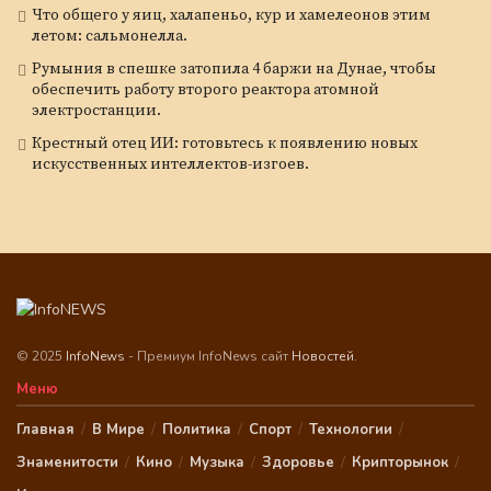
Что общего у яиц, халапеньо, кур и хамелеонов этим
летом: сальмонелла.
Румыния в спешке затопила 4 баржи на Дунае, чтобы
обеспечить работу второго реактора атомной
электростанции.
Крестный отец ИИ: готовьтесь к появлению новых
искусственных интеллектов-изгоев.
© 2025
InfoNews
- Премиум InfoNews сайт
Новостей
.
Меню
Главная
В Мире
Политика
Спорт
Технологии
Знаменитости
Кино
Музыка
Здоровье
Крипторынок