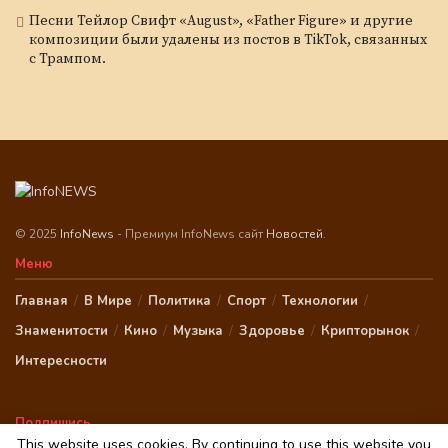
Песни Тейлор Свифт «August», «Father Figure» и другие
композиции были удалены из постов в TikTok, связанных
с Трампом.
© 2025
InfoNews
- Премиум InfoNews сайт
Новостей
.
Меню
Главная
В Мире
Политика
Спорт
Технологии
Знаменитости
Кино
Музыка
Здоровье
Крипторынок
Интересности
Подпишись
This website uses cookies. By continuing to use this website you