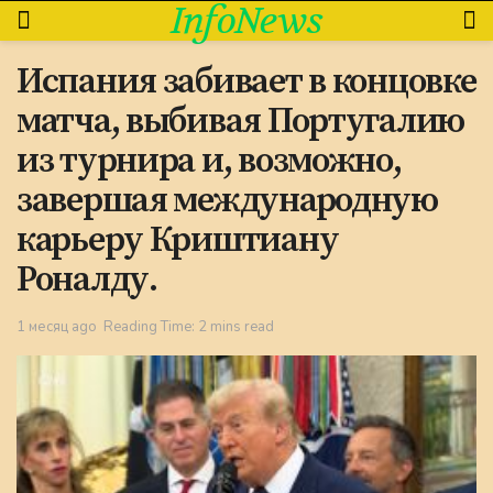
InfoNews
Испания забивает в концовке
матча, выбивая Португалию
из турнира и, возможно,
завершая международную
карьеру Криштиану
Роналду.
1 месяц ago
Reading Time: 2 mins read