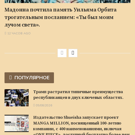
Мадонна почтила память Уильяма Орбита
трогательным посланием: «Ты был моим
лучом света».
12 ЧАСОВ AGO
ПОПУЛЯРНОЕ
Трамп растратил типичные преимущества
республиканцев в двух ключевых областях.
09/08/2026
Издательство Shueisha запускает проект
MANGA MILLION, посвященный 100-летию
компании, с 400 наименованиями, включая
«ONE PIECE», доступный бесплатно более чем