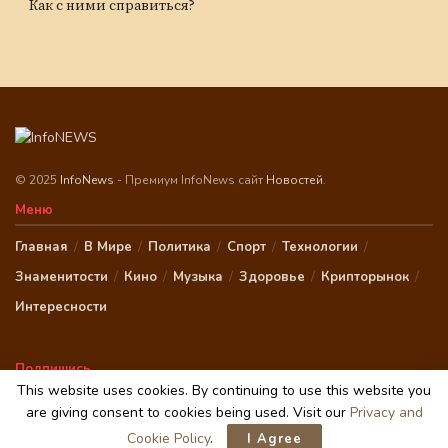
Как с ними справиться?
© 2025
InfoNews
- Премиум InfoNews сайт
Новостей
.
Меню
Главная
В Мире
Политика
Спорт
Технологии
Знаменитости
Кино
Музыка
Здоровье
Крипторынок
Интересности
Подпишись
This website uses cookies. By continuing to use this website you
are giving consent to cookies being used. Visit our
Privacy and
Cookie Policy
.
I Agree