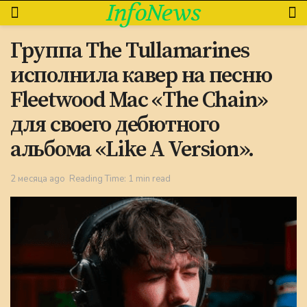
InfoNews
Группа The Tullamarines
исполнила кавер на песню
Fleetwood Mac «The Chain»
для своего дебютного
альбома «Like A Version».
2 месяца ago
Reading Time: 1 min read