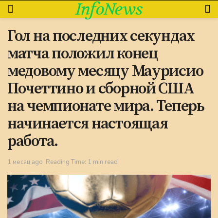
InfoNews
Гол на последних секундах
матча положил конец
медовому месяцу Маурисио
Почеттино и сборной США
на чемпионате мира. Теперь
начинается настоящая
работа.
1 месяц ago
Reading Time: 1 min read