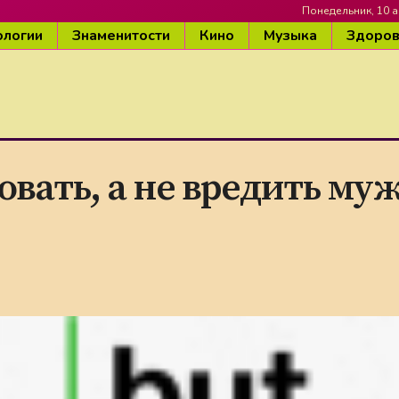
Понедельник, 10 а
ологии
Знаменитости
Кино
Музыка
Здоро
овать, а не вредить му