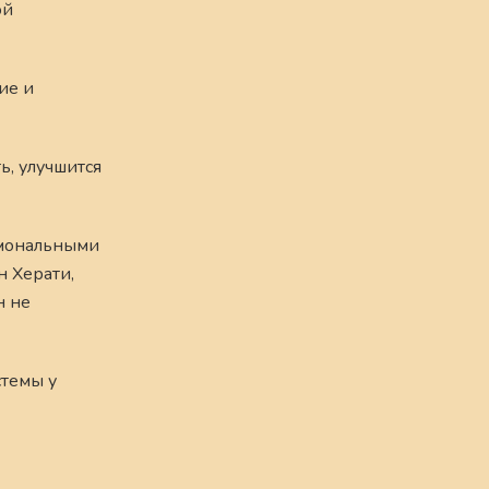
ой
ие и
ь, улучшится
рмональными
н Херати,
н не
стемы у