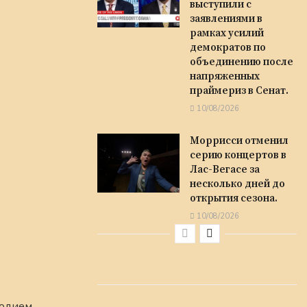
выступили с
заявлениями в
рамках усилий
демократов по
объединению после
напряженных
праймериз в Сенат.
10/08/2026
Моррисси отменил
серию концертов в
Лас-Вегасе за
несколько дней до
открытия сезона.
10/08/2026
одием.