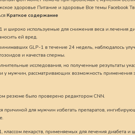
жское здоровье Питание и здоровье Все темы Facebook Тв
ься
Краткое содержание
и широко используемые для снижения веса и лечения диа
аносить ей вред.
принимавших GLP-1 в течение 24 недель, наблюдалось ул
тозоидов и качества спермы.
олнительные исследования, но полученные результаты ука
ти у мужчин, рассматривающих возможность применения 
ом резюме было проверено редактором CNN.
ся причиной для мужчин избегать препаратов, ингибирую
е.
, классом лекарств, применяемых для лечения диабета и 