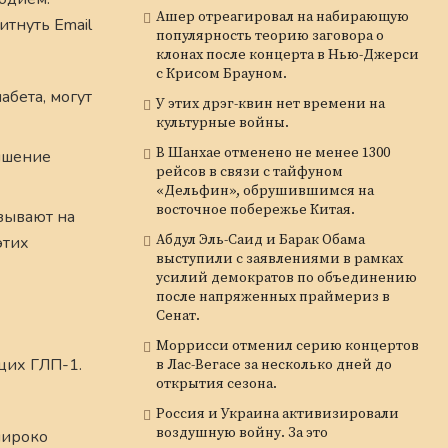
Ашер отреагировал на набирающую
итнуть Email
популярность теорию заговора о
клонах после концерта в Нью-Джерси
с Крисом Брауном.
бета, могут
У этих дрэг-квин нет времени на
культурные войны.
В Шанхае отменено не менее 1300
учшение
рейсов в связи с тайфуном
«Дельфин», обрушившимся на
восточное побережье Китая.
зывают на
Абдул Эль-Саид и Барак Обама
этих
выступили с заявлениями в рамках
усилий демократов по объединению
после напряженных праймериз в
Сенат.
Моррисси отменил серию концертов
щих ГЛП-1.
в Лас-Вегасе за несколько дней до
открытия сезона.
Россия и Украина активизировали
воздушную войну. За это
широко