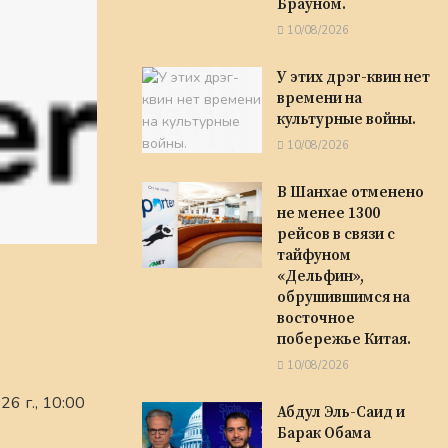
Брауном.
10/08/2026
У этих дрэг-квин нет
времени на
культурные войны.
10/08/2026
В Шанхае отменено
не менее 1300
рейсов в связи с
тайфуном
«Дельфин»,
обрушившимся на
восточное
побережье Китая.
10/08/2026
6 г., 10:00
Абдул Эль-Саид и
Барак Обама