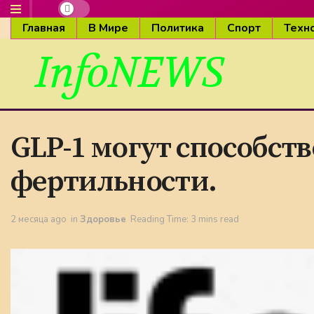
Главная
В Мире
Политика
Спорт
Техн
InfoNEWS
GLP-1 могут способств
фертильности.
2 месяца ago
in
Здоровье
Reading Time: 3 mins read