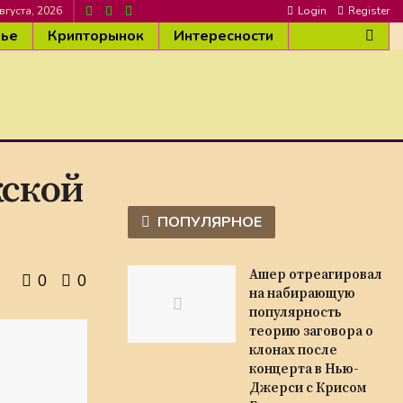
вгуста, 2026
Login
Register
вье
Крипторынок
Интересности
жской
ПОПУЛЯРНОЕ
Ашер отреагировал
0
0
на набирающую
популярность
теорию заговора о
клонах после
концерта в Нью-
Джерси с Крисом