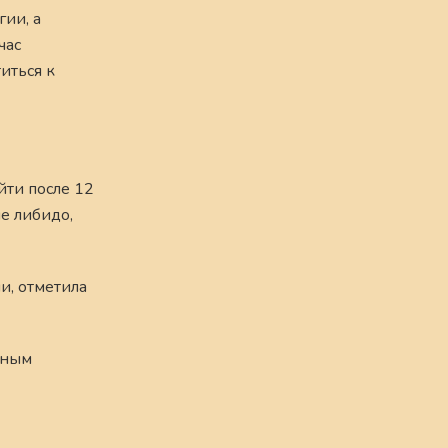
ии, а
час
иться к
йти после 12
е либидо,
и, отметила
чным