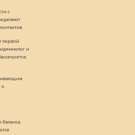
ти с
ределяют
онтактов.
и первой
пидемиолог и
ссачусетсе.
тривающим
 о
 баланса,
ются