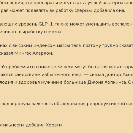
сплодия, эти препараты могут стать лучшей альтернатив
орая может подавлять выработку спермы, добавила она.
ышающих уровень GLP-1, также может уменьшить воспален
ничивать выработку спермы.
ах с высоким индексом массы тела, поэтому трудно сказат
сказал Мингес Аларкон.
дей проблемы со снижением веса могут быть связаны с го
ляются следствием избыточного веса, — сказал доктор Ами
плодия и здоровья мужчин в больнице Джона Хопкинса. О
ти подчеркнула важность обследования репродуктивной си
тильности, добавил Херати.