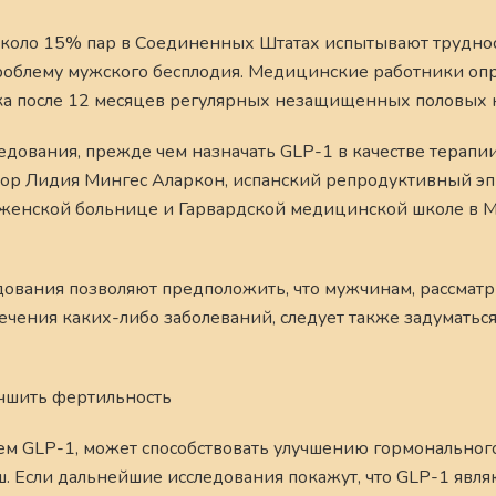
коло 15% пар в Соединенных Штатах испытывают труднос
проблему мужского бесплодия. Медицинские работники оп
ка после 12 месяцев регулярных незащищенных половых к
дования, прежде чем назначать GLP-1 в качестве терапи
тор Лидия Мингес Аларкон, испанский репродуктивный э
енской больнице и Гарвардской медицинской школе в Ма
ледования позволяют предположить, что мужчинам, рассма
чения каких-либо заболеваний, следует также задуматься
учшить фертильность
м GLP-1, может способствовать улучшению гормонального
ш. Если дальнейшие исследования покажут, что GLP-1 явля