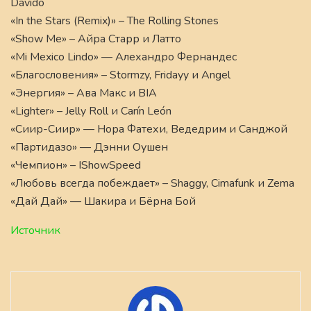
Davido
«In the Stars (Remix)» – The Rolling Stones
«Show Me» – Айра Старр и Латто
«Mi Mexico Lindo» — Алехандро Фернандес
«Благословения» – Stormzy, Fridayy и Angel
«Энергия» – Ава Макс и BIA
«Lighter» – Jelly Roll и Carín León
«Сиир-Сиир» — Нора Фатехи, Ведедрим и Санджой
«Партидазо» — Дэнни Оушен
«Чемпион» – IShowSpeed
«Любовь всегда побеждает» – Shaggy, Cimafunk и Zema
«Дай Дай» — Шакира и Бёрна Бой
Источник