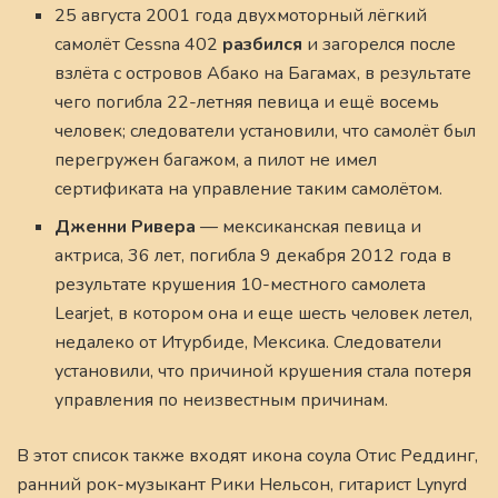
25 августа 2001 года двухмоторный лёгкий
самолёт Cessna 402
разбился
и загорелся после
взлёта с островов Абако на Багамах, в результате
чего погибла 22-летняя певица и ещё восемь
человек; следователи установили, что самолёт был
перегружен багажом, а пилот не имел
сертификата на управление таким самолётом.
Дженни Ривера
— мексиканская певица и
актриса, 36 лет, погибла 9 декабря 2012 года в
результате крушения 10-местного самолета
Learjet, в котором она и еще шесть человек летел,
недалеко от Итурбиде, Мексика. Следователи
установили, что причиной крушения стала потеря
управления по неизвестным причинам.
В этот список также входят икона соула Отис Реддинг,
ранний рок-музыкант Рики Нельсон, гитарист Lynyrd