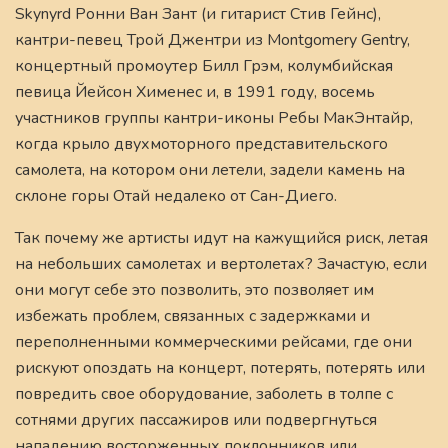
Skynyrd Ронни Ван Зант (и гитарист Стив Гейнс),
кантри-певец Трой Джентри из Montgomery Gentry,
концертный промоутер Билл Грэм, колумбийская
певица Йейсон Хименес и, в 1991 году, восемь
участников группы кантри-иконы Ребы МакЭнтайр,
когда крыло двухмоторного представительского
самолета, на котором они летели, задели камень на
склоне горы Отай недалеко от Сан-Диего.
Так почему же артисты идут на кажущийся риск, летая
на небольших самолетах и вертолетах? Зачастую, если
они могут себе это позволить, это позволяет им
избежать проблем, связанных с задержками и
переполненными коммерческими рейсами, где они
рискуют опоздать на концерт, потерять, потерять или
повредить свое оборудование, заболеть в толпе с
сотнями других пассажиров или подвергнуться
нападению восторженных поклонников или