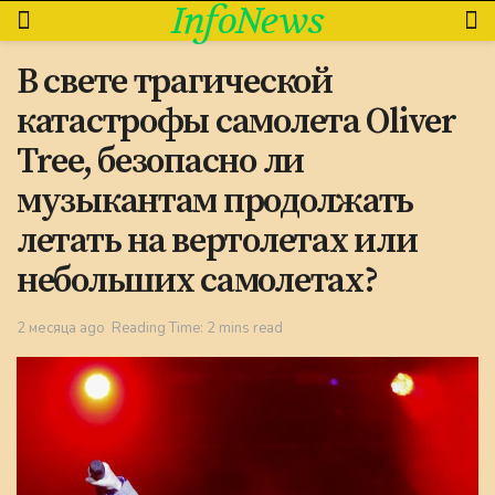
InfoNews
В свете трагической
катастрофы самолета Oliver
Tree, безопасно ли
музыкантам продолжать
летать на вертолетах или
небольших самолетах?
2 месяца ago
Reading Time: 2 mins read