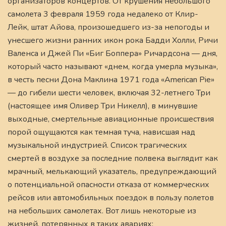
организаторов концертов. От крушения небольшого
самолета 3 февраля 1959 года недалеко от Клир-
Лейк, штат Айова, произошедшего из-за непогоды и
унесшего жизни ранних икон рока Бадди Холли, Ричи
Валенса и Джей Пи «Биг Боппера» Ричардсона — дня,
который часто называют «днем, когда умерла музыка»,
в честь песни Дона Маклина 1971 года «American Pie»
— до гибели шести человек, включая 32-летнего Три
(настоящее имя Оливер Три Никелл), в минувшие
выходные, смертельные авиационные происшествия
порой ощущаются как темная туча, нависшая над
музыкальной индустрией. Список трагических
смертей в воздухе за последние полвека выглядит как
мрачный, мелькающий указатель, предупреждающий
о потенциальной опасности отказа от коммерческих
рейсов или автомобильных поездок в пользу полетов
на небольших самолетах. Вот лишь некоторые из
жизней, потерянных в таких авариях: