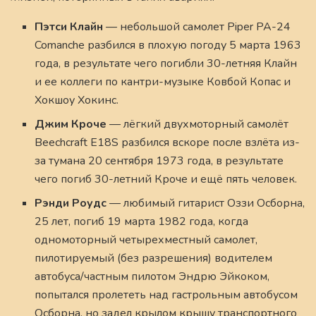
Пэтси Клайн
— небольшой самолет Piper PA-24
Comanche разбился в плохую погоду 5 марта 1963
года, в результате чего погибли 30-летняя Клайн
и ее коллеги по кантри-музыке Ковбой Копас и
Хокшоу Хокинс.
Джим Кроче
— лёгкий двухмоторный самолёт
Beechcraft E18S разбился вскоре после взлёта из-
за тумана 20 сентября 1973 года, в результате
чего погиб 30-летний Кроче и ещё пять человек.
Рэнди Роудс
— любимый гитарист Оззи Осборна,
25 лет, погиб 19 марта 1982 года, когда
одномоторный четырехместный самолет,
пилотируемый (без разрешения) водителем
автобуса/частным пилотом Эндрю Эйкоком,
попытался пролететь над гастрольным автобусом
Осборна, но задел крылом крышу транспортного