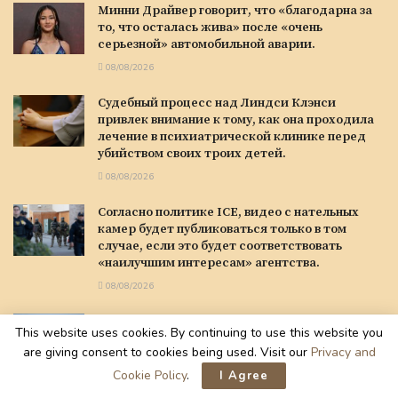
Минни Драйвер говорит, что «благодарна за
то, что осталась жива» после «очень
серьезной» автомобильной аварии.
08/08/2026
Судебный процесс над Линдси Клэнси
привлек внимание к тому, как она проходила
лечение в психиатрической клинике перед
убийством своих троих детей.
08/08/2026
Согласно политике ICE, видео с нательных
камер будет публиковаться только в том
случае, если это будет соответствовать
«наилучшим интересам» агентства.
08/08/2026
По словам источников, главный генерал
This website uses cookies. By continuing to use this website you
Трампа «ищет пути выхода» из войны с
are giving consent to cookies being used. Visit our
Privacy and
Ираном, поскольку возможности
американских военных остаются
Cookie Policy
.
I Agree
ограниченными.