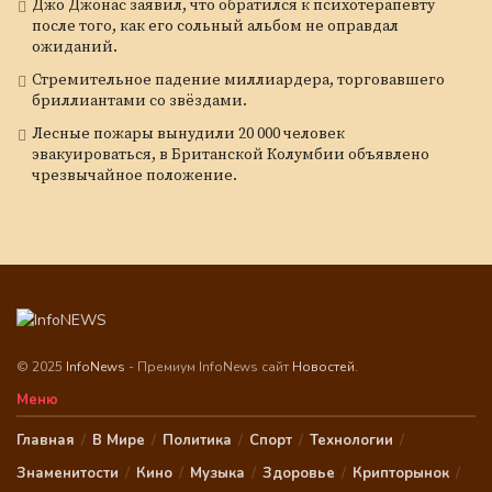
Джо Джонас заявил, что обратился к психотерапевту
после того, как его сольный альбом не оправдал
ожиданий.
Стремительное падение миллиардера, торговавшего
бриллиантами со звёздами.
Лесные пожары вынудили 20 000 человек
эвакуироваться, в Британской Колумбии объявлено
чрезвычайное положение.
© 2025
InfoNews
- Премиум InfoNews сайт
Новостей
.
Меню
Главная
В Мире
Политика
Спорт
Технологии
Знаменитости
Кино
Музыка
Здоровье
Крипторынок