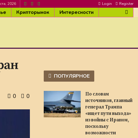
ста, 2026
Login
Register
вье
Крипторынок
Интересности
ран
ПОПУЛЯРНОЕ
По словам
0
0
источников, главный
генерал Трампа
«ищет пути выхода»
из войны с Ираном,
поскольку
возможности