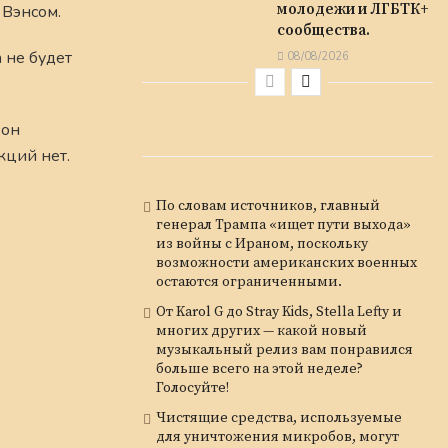
молодежи и ЛГБТК+
 Вэнсом.
сообщества.
 не будет
08/08/2026
 он
кций нет.
По словам источников, главный
генерал Трампа «ищет пути выхода»
из войны с Ираном, поскольку
возможности американских военных
остаются ограниченными.
От Karol G до Stray Kids, Stella Lefty и
многих других — какой новый
музыкальный релиз вам понравился
больше всего на этой неделе?
Голосуйте!
Чистящие средства, используемые
для уничтожения микробов, могут