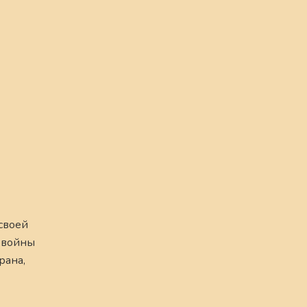
своей
 войны
рана,