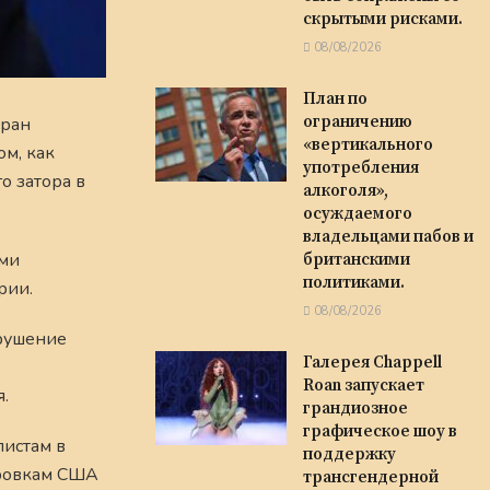
скрытыми рисками.
08/08/2026
План по
ограничению
еран
«вертикального
м, как
употребления
о затора в
алкоголя»,
осуждаемого
владельцами пабов и
ими
британскими
политиками.
рии.
08/08/2026
крушение
Галерея Chappell
Roan запускает
.
грандиозное
графическое шоу в
листам в
поддержку
ировкам США
трансгендерной