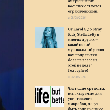
американских
военных остаются
ограниченными.
08/08/2026
От Karol G до Stray
Kids, Stella Lefty и
многих других —
какой новый
музыкальный релиз
вам понравился
больше всего на
этой неделе?
Голосуйте!
08/08/2026
Чистящие средства,
используемые для
уничтожения
микробов, могут
быть сопряжены со