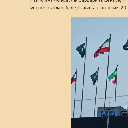
Пакистана Асифа Али Зардари (в центре) 
мостом в Исламабаде, Пакистан, вторник, 2