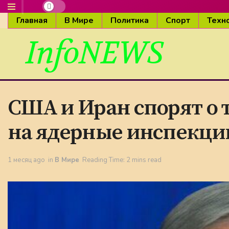
Главная
В Мире
Политика
Спорт
Техн
InfoNEWS
США и Иран спорят о т
на ядерные инспекци
1 месяц ago
in
В Мире
Reading Time: 2 mins read