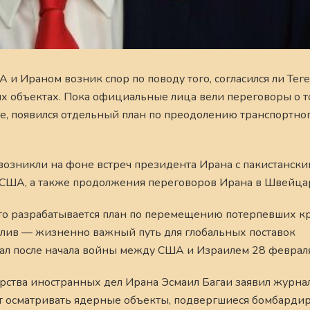
Ираном возник спор по поводу того, согласился ли Тег
 объектах. Пока официальные лица вели переговоры о то
, появился отдельный план по преодолению транспортног
возникли на фоне встреч президента Ирана с пакистанск
 США, а также продолжения переговоров Ирана в Швейца
 что разрабатывается план по перемещению потерпевших 
ролив — жизненно важный путь для глобальных поставок
ал после начала войны между США и Израилем 28 февраля
рства иностранных дел Ирана Эсмаил Багаи заявил журна
ют осматривать ядерные объекты, подвергшиеся бомбард