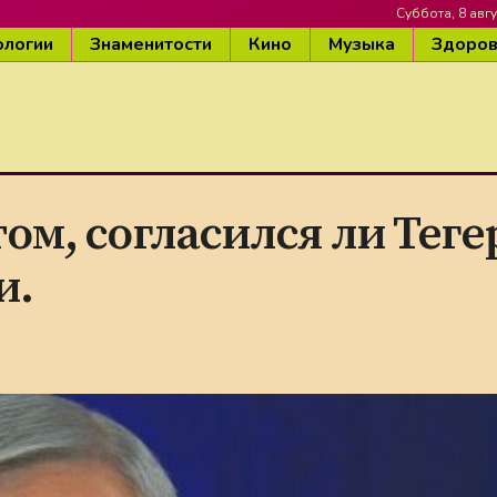
Суббота, 8 авгу
ологии
Знаменитости
Кино
Музыка
Здоро
ом, согласился ли Теге
и.