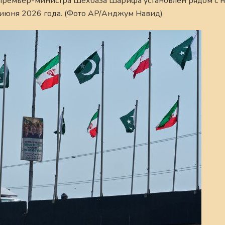
и премьер-министра Шехбаза Шарифа установлен рядом с
3 июня 2026 года. (Фото AP/Анджум Навид)