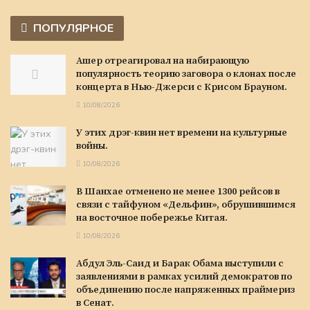
ПОПУЛЯРНОЕ
Ашер отреагировал на набирающую
популярность теорию заговора о клонах после
концерта в Нью-Джерси с Крисом Брауном.
10/08/2026
У этих дрэг-квин нет времени на культурные
войны.
10/08/2026
В Шанхае отменено не менее 1300 рейсов в
связи с тайфуном «Дельфин», обрушившимся
на восточное побережье Китая.
10/08/2026
Абдул Эль-Саид и Барак Обама выступили с
заявлениями в рамках усилий демократов по
объединению после напряженных праймериз
в Сенат.