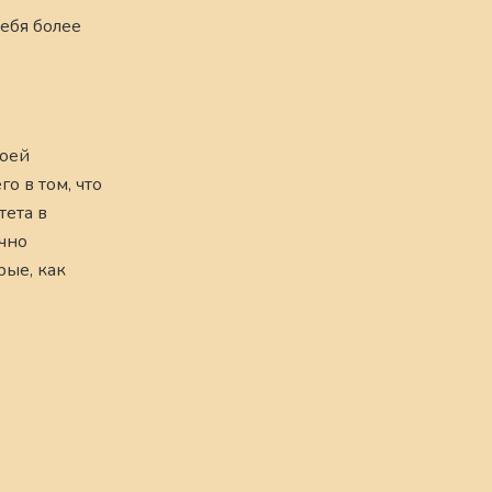
себя более
воей
о в том, что
тета в
учно
рые, как