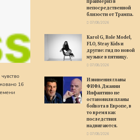
праймериз в
непосредственной
близости от Трампа.
07/08/2026
Karol G, Role Model,
FLO, Stray Kids и
другие: гид по новой
музыке в пятницу.
07/08/2026
 чувство
Извинения главы
иковано 16
ФИФА Джанни
ремени
Инфантино не
остановили планы
бойкота в Европе, в
то время как
последствия
надвигаются.
07/08/2026