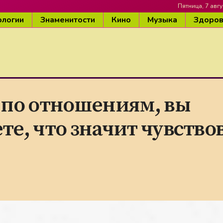
Пятница, 7 авгу
ологии
Знаменитости
Кино
Музыка
Здоро
 по отношениям, вы
е, что значит чувство