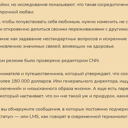
айки, но исследования показывают, что такая сосредоточе
 прочной любви.
, чтобы почувствовать себя любимым, нужно изменить не се
и откровенно делиться своими переживаниями с другими
акие как задавание нестандартных вопросов и искренние
тановлению значимых связей, влияющих на здоровье.
ом резюме было проверено редактором CNN.
нимателя и путешественника, который утверждает, что соо
более 180 000 долларов. Или генерального директора, ищ
ючений» и «изысканного образа жизни». А еще есть паре
оторый настаивает, что он «не такой уж и придурок, каки
, вы обнаружите сообщения, в которых постоянно подчерк
 статус» — или LMS, как говорят в современной терминоло