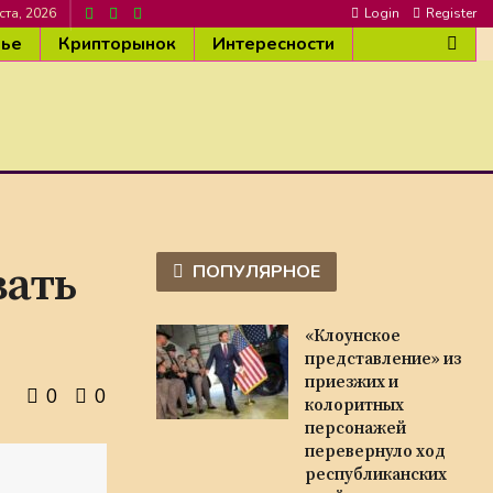
ста, 2026
Login
Register
вье
Крипторынок
Интересности
вать
ПОПУЛЯРНОЕ
«Клоунское
представление» из
приезжих и
0
0
колоритных
персонажей
перевернуло ход
республиканских