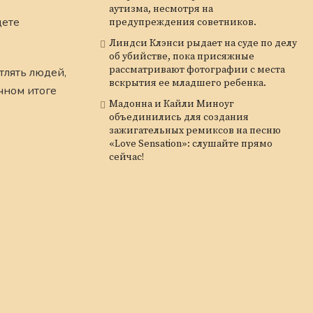
аутизма, несмотря на
щете
предупреждения советников.
Линдси Клэнси рыдает на суде по делу
об убийстве, пока присяжные
рассматривают фотографии с места
тлять людей,
вскрытия ее младшего ребенка.
чном итоге
Мадонна и Кайли Миноуг
объединились для создания
зажигательных ремиксов на песню
«Love Sensation»: слушайте прямо
сейчас!