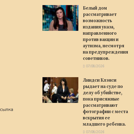
Белый дом
рассматривает
возможность
издания указа,
направленного
против вакцин и
аутизма, несмотря
на предупреждения
советников.
07/08/2026
Линдси Клэнси
рыдает на суде по
делу об убийстве,
пока присяжные
рассматривают
Ссылка
фотографии с места
вскрытия ее
младшего ребенка.
07/08/2026