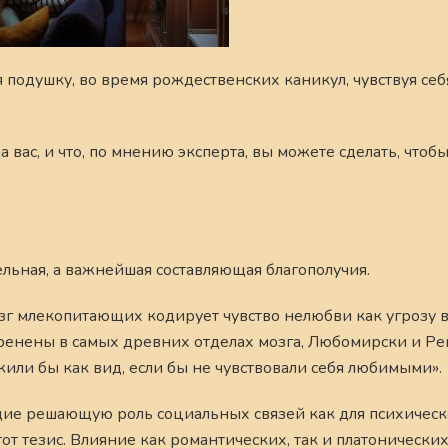
 подушку, во время рождественских каникул, чувствуя се
 вас, и что, по мнению эксперта, вы можете сделать, чтобы
льная, а важнейшая составляющая благополучия.
озг млекопитающих кодирует чувство нелюбви как угрозу
ренены в самых древних отделах мозга, Любомирски и Ре
жили бы как вид, если бы не чувствовали себя любимыми».
е решающую роль социальных связей как для психическо
от тезис. Влияние как романтических, так и платоническ