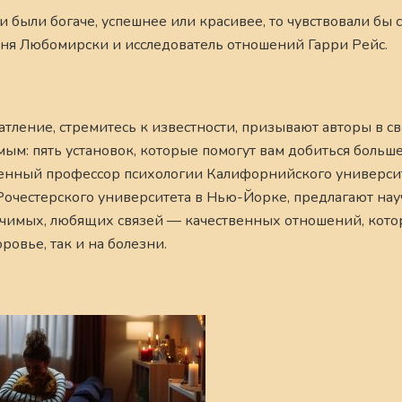
 были богаче, успешнее или красивее, то чувствовали бы 
оня Любомирски и исследователь отношений Гарри Рейс.
атление, стремитесь к известности, призывают авторы в с
ым: пять установок, которые помогут вам добиться большег
женный профессор психологии Калифорнийского универси
Рочестерского университета в Нью-Йорке, предлагают на
ачимых, любящих связей — качественных отношений, кото
ровье, так и на болезни.