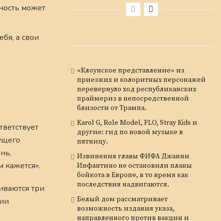
нность может
бя, а свои
.
«Клоунское представление» из
приезжих и колоритных персонажей
перевернуло ход республиканских
праймериз в непосредственной
близости от Трампа.
Karol G, Role Model, FLO, Stray Kids и
тветствует
другие: гид по новой музыке в
ущего
пятницу.
нь,
Извинения главы ФИФА Джанни
м кажется».
Инфантино не остановили планы
бойкота в Европе, в то время как
последствия надвигаются.
иваются три
Белый дом рассматривает
гии
возможность издания указа,
направленного против вакцин и