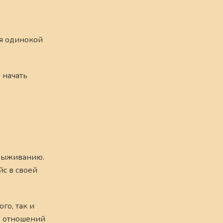
бя одинокой
 начать
 выживанию.
йс в своей
го, так и
их отношений