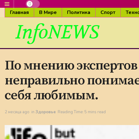
Главная
В Мире
Политика
Спорт
Техн
InfoNEWS
По мнению экспертов
неправильно понимает
себя любимым.
2 месяца ago
in
Здоровье
Reading Time: 5 mins read