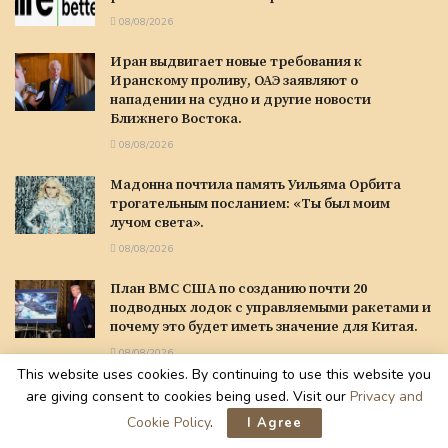
08/08/2026
Иран выдвигает новые требования к
Иранскому проливу, ОАЭ заявляют о
нападении на судно и другие новости
Ближнего Востока.
08/08/2026
Мадонна почтила память Уильяма Орбита
трогательным посланием: «Ты был моим
лучом света».
08/08/2026
План ВМС США по созданию почти 20
подводных лодок с управляемыми ракетами и
почему это будет иметь значение для Китая.
08/08/2026
This website uses cookies. By continuing to use this website you
Вреден ли чрезмерный просмотр телевизора
are giving consent to cookies being used. Visit our
Privacy and
для мозга? Возможно.
Cookie Policy
.
I Agree
08/08/2026