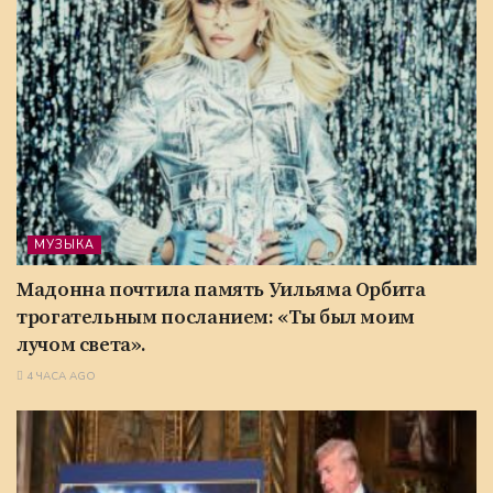
МУЗЫКА
Мадонна почтила память Уильяма Орбита
трогательным посланием: «Ты был моим
лучом света».
4 ЧАСА AGO