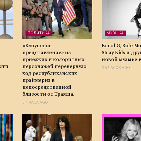
ПОЛИТИКА
МУЗЫКА
«Клоунское
Karol G, Role Mo
представление» из
Stray Kids и дру
приезжих и колоритных
новой музыке в
сти
персонажей перевернуло
5 ЧАСОВ AGO
ход республиканских
праймериз в
непосредственной
близости от Трампа.
4 ЧАСА AGO