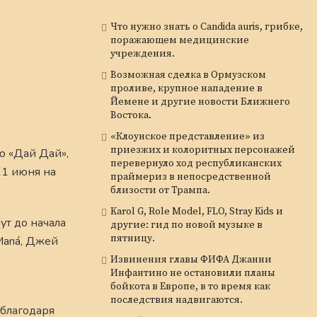
Что нужно знать о Candida auris, грибке,
поражающем медицинские
учреждения.
Возможная сделка в Ормузском
проливе, крупное нападение в
Йемене и другие новости Ближнего
Востока.
«Клоунское представление» из
приезжих и колоритных персонажей
ю «Дай Дай»,
перевернуло ход республиканских
11 июня на
праймериз в непосредственной
близости от Трампа.
Karol G, Role Model, FLO, Stray Kids и
ут до начала
другие: гид по новой музыке в
пятницу.
Maná, Джей
Извинения главы ФИФА Джанни
Инфантино не остановили планы
бойкота в Европе, в то время как
последствия надвигаются.
 благодаря