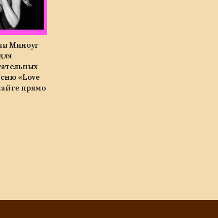
ли Миноуг
для
гательных
есню «Love
ушайте прямо