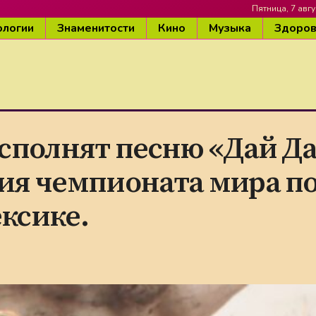
Пятница, 7 авгу
ологии
Знаменитости
Кино
Музыка
Здоро
сполнят песню «Дай Д
ия чемпионата мира п
ексике.