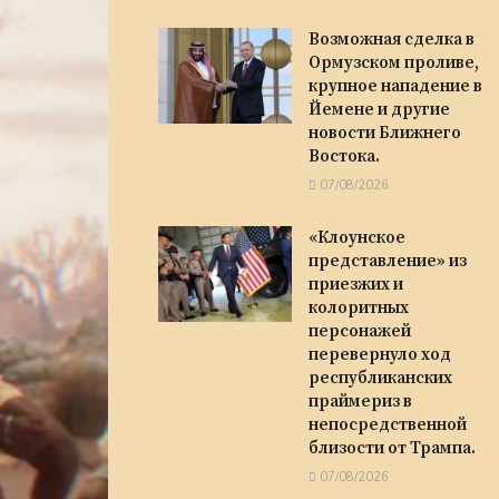
Возможная сделка в
Ормузском проливе,
крупное нападение в
Йемене и другие
новости Ближнего
Востока.
07/08/2026
«Клоунское
представление» из
приезжих и
колоритных
персонажей
перевернуло ход
республиканских
праймериз в
непосредственной
близости от Трампа.
07/08/2026