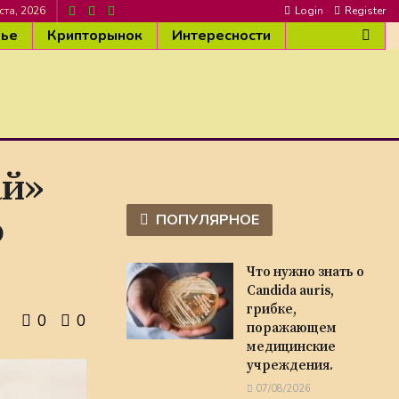
ста, 2026
Login
Register
вье
Крипторынок
Интересности
ай»
о
ПОПУЛЯРНОЕ
Что нужно знать о
Candida auris,
грибке,
0
0
поражающем
медицинские
учреждения.
07/08/2026