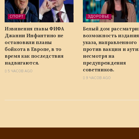
СПОРТ
ЗДОРОВЬЕ
Извинения главы ФИФА
Белый дом рассматри
Джанни Инфантино не
возможность издания
остановили планы
указа, направленного
бойкота в Европе, в то
против вакцин и аути
время как последствия
несмотря на
надвигаются.
предупреждения
советников.
5 ЧАСОВ AGO
9 ЧАСОВ AGO