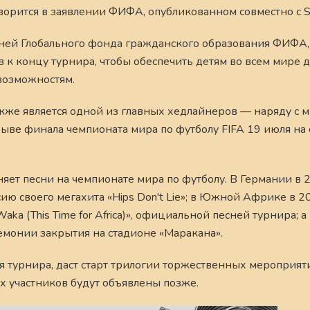
ворится в заявлении ФИФА, опубликованном совместно с So
ней Глобального фонда гражданского образования ФИФА,
 к концу турнира, чтобы обеспечить детям во всем мире д
возможностям.
, также является одной из главных хедлайнеров — наряду с
ыве финала чемпионата мира по футболу FIFA 19 июля на
няет песни на чемпионате мира по футболу. В Германии в 
рсию своего мегахита «Hips Don't Lie»; в Южной Африке в 2
ka (This Time for Africa)», официальной песней турнира; а
ремонии закрытия на стадионе «Маракана».
турнира, даст старт трилогии торжественных мероприят
х участников будут объявлены позже.