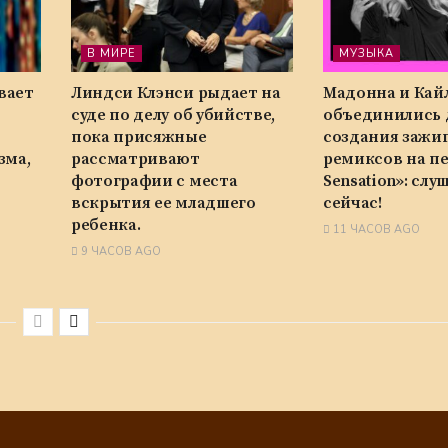
В МИРЕ
МУЗЫКА
вает
Линдси Клэнси рыдает на
Мадонна и Кай
суде по делу об убийстве,
объединились 
пока присяжные
создания зажи
зма,
рассматривают
ремиксов на п
фотографии с места
Sensation»: сл
вскрытия ее младшего
сейчас!
ребенка.
11 ЧАСОВ AGO
9 ЧАСОВ AGO