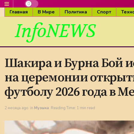
Главная
В Мире
Политика
Спорт
Техн
InfoNEWS
Шакира и Бурна Бой и
на церемонии открыт
футболу 2026 года в М
2 месяца ago
in
Музыка
Reading Time: 1 min read