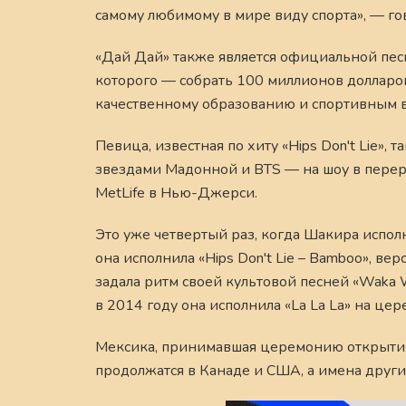
самому любимому в мире виду спорта», — го
«Дай Дай» также является официальной пес
которого — собрать 100 миллионов долларов
качественному образованию и спортивным 
Певица, известная по хиту «Hips Don't Lie»
звездами Мадонной и BTS — на шоу в перер
MetLife в Нью-Джерси.
Это уже четвертый раз, когда Шакира испол
она исполнила «Hips Don't Lie – Bamboo», ве
задала ритм своей культовой песней «Waka Wa
в 2014 году она исполнила «La La La» на це
Мексика, принимавшая церемонию открытия 
продолжатся в Канаде и США, а имена други