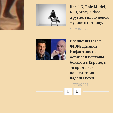
Karol G, Role Model,
FLO, Stray Kids и
другие: гид по новой
музыке в пятницу.
07/08/2026
Извинения главы
ФИФА Джанни
Инфантино не
остановили планы
бойкота в Европе, в
то время как
последствия
надвигаются.
07/08/2026