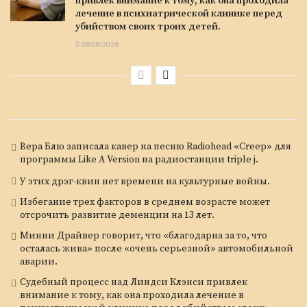
привлек внимание к тому, как она проходила
лечение в психиатрической клинике перед
убийством своих троих детей.
08/08/2026
Вера Блю записала кавер на песню Radiohead «Creep» для
программы Like A Version на радиостанции triple j.
У этих дрэг-квин нет времени на культурные войны.
Избегание трех факторов в среднем возрасте может
отсрочить развитие деменции на 13 лет.
Минни Драйвер говорит, что «благодарна за то, что
осталась жива» после «очень серьезной» автомобильной
аварии.
Судебный процесс над Линдси Клэнси привлек
внимание к тому, как она проходила лечение в