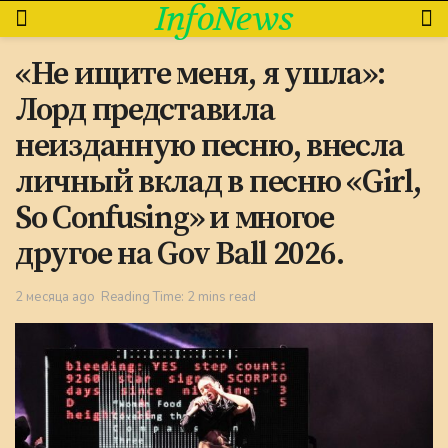
InfoNews
«Не ищите меня, я ушла»:
Лорд представила
неизданную песню, внесла
личный вклад в песню «Girl,
So Confusing» и многое
другое на Gov Ball 2026.
2 месяца ago
Reading Time: 2 mins read