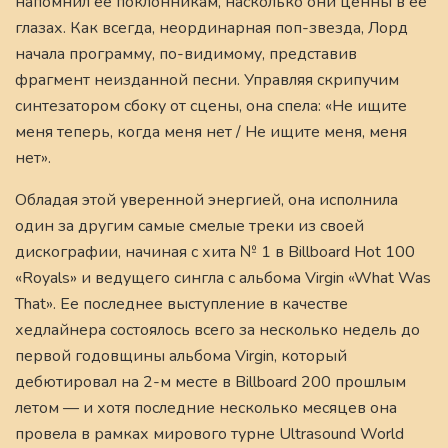
напомнил ее поклонникам, насколько они ценны в ее
глазах. Как всегда, неординарная поп-звезда, Лорд
начала программу, по-видимому, представив
фрагмент неизданной песни. Управляя скрипучим
синтезатором сбоку от сцены, она спела: «Не ищите
меня теперь, когда меня нет / Не ищите меня, меня
нет».
Обладая этой уверенной энергией, она исполнила
один за другим самые смелые треки из своей
дискографии, начиная с хита № 1 в Billboard Hot 100
«Royals» и ведущего сингла с альбома Virgin «What Was
That». Ее последнее выступление в качестве
хедлайнера состоялось всего за несколько недель до
первой годовщины альбома Virgin, который
дебютировал на 2-м месте в Billboard 200 прошлым
летом — и хотя последние несколько месяцев она
провела в рамках мирового турне Ultrasound World