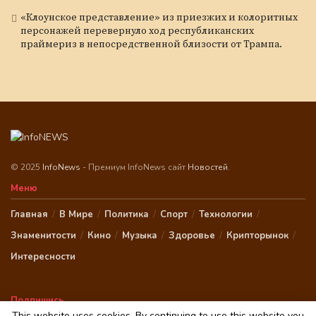
«Клоунское представление» из приезжих и колоритных
персонажей перевернуло ход республиканских
праймериз в непосредственной близости от Трампа.
© 2025
InfoNews
- Премиум InfoNews сайт
Новостей
.
Меню
Главная
В Мире
Политика
Спорт
Технологии
Знаменитости
Кино
Музыка
Здоровье
Крипторынок
Интересности
Подпишись
This website uses cookies. By continuing to use this website you