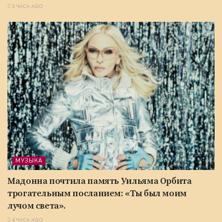
3 ЧАСА AGO
МУЗЫКА
Мадонна почтила память Уильяма Орбита
трогательным посланием: «Ты был моим
лучом света».
4 ЧАСА AGO