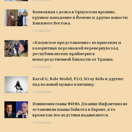
07/08/2026
Возможная сделка в Ормузском проливе,
крупное нападение в Йемене и другие новости
Ближнего Востока.
07/08/2026
«Клоунское представление» из приезжих и
колоритных персонажей перевернуло ход
республиканских праймериз в
непосредственной близости от Трампа.
07/08/2026
Karol G, Role Model, FLO, Stray Kids и другие:
гид по новой музыке в пятницу.
07/08/2026
Извинения главы ФИФА Джанни Инфантино не
остановили планы бойкота в Европе, в то
время как последствия надвигаются.
07/08/2026