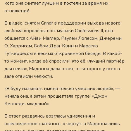
кого она считает лучшим в постели за время их
отношений.
В видео, снятом Grindr в преддверии выхода нового
альбома королевы поп-музыки Confessions II, она
общается с Айви Маглер, Раулем Лопесом, Джереми
О. Харрисом, Бобом Драг Квин и Марсело
Гутьерресом в весьма откровенной беседе. В какой-
то момент, когда её спросили, кто её «лучший партнёр
для секса», Мадонна дала ответ, от которого у всех в
зале отвисли челюсти.
«Я буду называть имена только умерших людей», —
начала она, а затем прошептала группе: «Джон
Кеннеди-младший».
В ответ раздались возгласы удивления и
ошеломленное «заткнись, к черту!», а Мадонна лишь