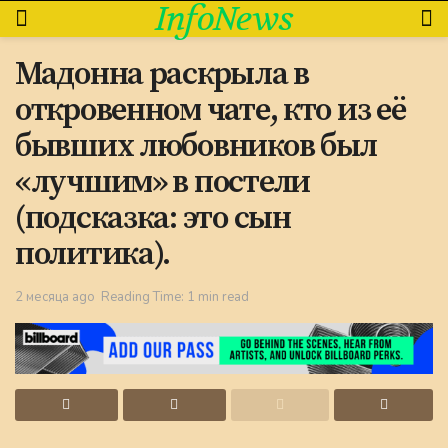
InfoNews
Мадонна раскрыла в
откровенном чате, кто из её
бывших любовников был
«лучшим» в постели
(подсказка: это сын
политика).
2 месяца ago
Reading Time: 1 min read