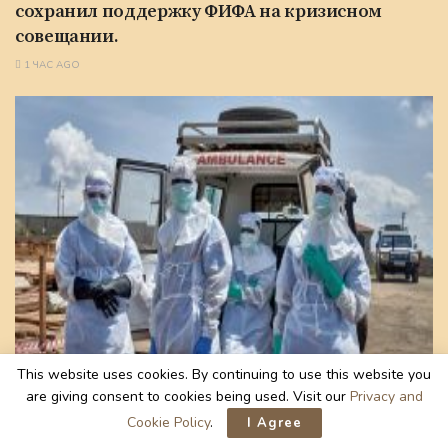
сохранил поддержку ФИФА на кризисном
совещании.
1 ЧАС AGO
This website uses cookies. By continuing to use this website you
В МИРЕ
are giving consent to cookies being used. Visit our
Privacy and
Невыплаченная заработная плата и
Cookie Policy
.
I Agree
смертельный риск: почему медицинские