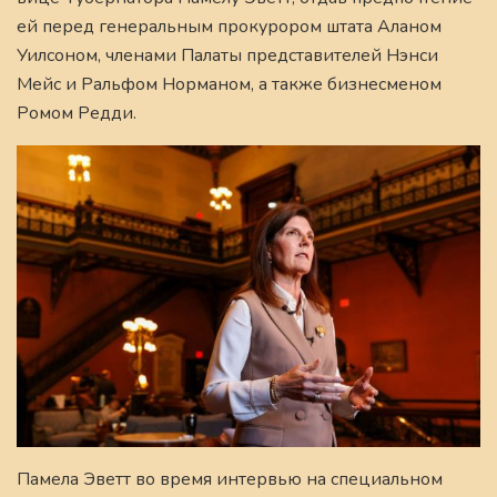
ей перед генеральным прокурором штата Аланом
Уилсоном, членами Палаты представителей Нэнси
Мейс и Ральфом Норманом, а также бизнесменом
Ромом Редди.
Памела Эветт во время интервью на специальном