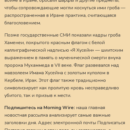
войне в Иране, бросали шарфы и другие предметы,
чтобы сопровождающие могли коснуться ими гроба —
распространенная в Иране практика, считающаяся
благословением.
Позже государственные СМИ показали кадры гроба
Хаменеи, покрытого красным флагом с белой
каллиграфической надписью «Я Хусейн» — шиитским
выражением в память о мученической смерти внука
пророка Мухаммеда в VII веке. Флаг развевался над
мавзолеем Имама Хусейна с золотым куполом в
Кербеле, Ирак. Этот флаг также традиционно
символизирует как пролитую кровь несправедливо
убитого, так и призыв к мести.
Подпишитесь на Morning Wire:
наша главная
новостная рассылка анализирует самые важные
заголовки дня. Адрес электронной почты Подписаться