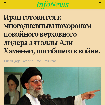
InfoNews
Иран готовится к
многодневным похоронам
покойного верховного
лидера аятоллы Али
Хаменеи, погибшего в войне.
1 месяц ago
Reading Time: 1 min read