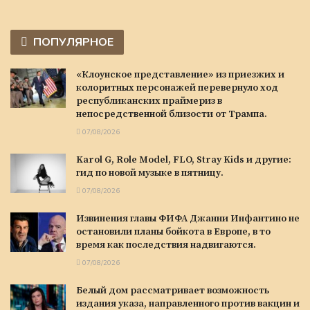
ПОПУЛЯРНОЕ
«Клоунское представление» из приезжих и
колоритных персонажей перевернуло ход
республиканских праймериз в
непосредственной близости от Трампа.
07/08/2026
Karol G, Role Model, FLO, Stray Kids и другие:
гид по новой музыке в пятницу.
07/08/2026
Извинения главы ФИФА Джанни Инфантино не
остановили планы бойкота в Европе, в то
время как последствия надвигаются.
07/08/2026
Белый дом рассматривает возможность
издания указа, направленного против вакцин и