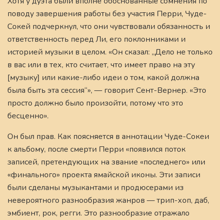
Хотя у дуэта были вполне обоснованные сомнения по
поводу завершения работы без участия Перри, Чуде-
Сокей подчеркнул, что они чувствовали обязанность и
ответственность перед Ли, его поклонниками и
историей музыки в целом. «Он сказал: „Дело не только
в вас или в тех, кто считает, что имеет право на эту
[музыку] или какие-либо идеи о том, какой должна
была быть эта сессия“», — говорит Сент-Вернер. «Это
просто должно было произойти, потому что это
бесценно».
Он был прав. Как поясняется в аннотации Чуде-Сокеи
к альбому, после смерти Перри «появился поток
записей, претендующих на звание «последнего» или
«финального» проекта ямайской иконы. Эти записи
были сделаны музыкантами и продюсерами из
невероятного разнообразия жанров — трип-хоп, даб,
эмбиент, рок, регги. Это разнообразие отражало