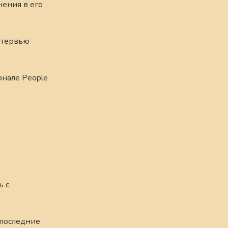
нения в его
интервью
рнале People
ь с
 последние