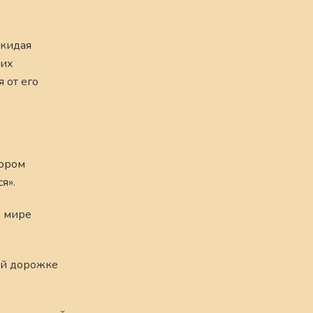
окидая
 их
 от его
тором
я».
в мире
ной дорожке