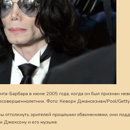
нта-Барбара в июне 2005 года, когда он был признан не
несовершеннолетних. Фото: Кеворк Джансезиан/Pool/Getty
тобы оттолкнуть зрителей прошлыми обвинениями, они под
к Джексону и его музыке.