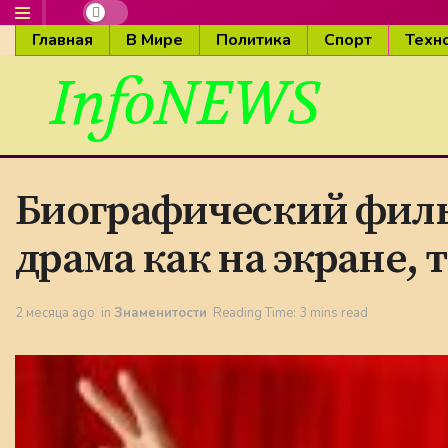
Главная
В Мире
Политика
Спорт
Техн
InfoNEWS
Биографический филь
драма как на экране, т
2 месяца ago
in
Знаменитости
Reading Time: 3 mins read