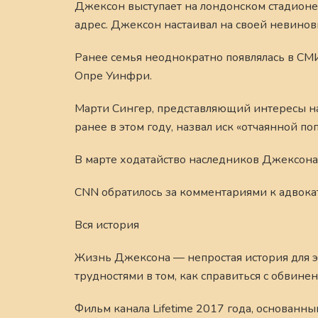
Джексон выступает на лондонском стадионе 
адрес. Джексон настаивал на своей невиновн
Ранее семья неоднократно появлялась в СМИ
Опре Уинфри.
Марти Сингер, представляющий интересы на
ранее в этом году, назвал иск «отчаянной п
В марте ходатайство наследников Джексона
CNN обратилось за комментариями к адвокату
Вся история
Жизнь Джексона — непростая история для экр
трудностями в том, как справиться с обвин
Фильм канала Lifetime 2017 года, основанн