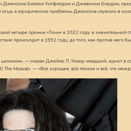
и Джексона Биллом Уитфилдом и Джавоном Бирдом, пре
го отца, а юридические проблемы Джексона служили в осн
ивший четыре премии «Тони» в 2022 году, в значительной 
твие происходит в 1992 году, до того, как против него б
её целиком», — сказал Джеймс Л. Уокер-младший, юрист в 
The Musical». — «Всё хорошее, всё плохое и всё, что межд