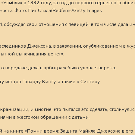
«Уэмбли» в 1992 году, за год до первого серьезного обви
ости. Фото: Пит Стилл/Redferns/Getty Images
, обсуждая свои отношения с певицей, в том числе дала 
следников Джексона, в заявлении, опубликованном в жу
опыткой выкачивания денег».
 о передаче дела в арбитраж было удовлетворено.
 истцов Говарду Кингу, а также к Сингеру.
анизации, и многие, кто пытался это сделать, столкнулис
ениями в жестоком обращении с детьми.
ый на книге «Помни время: Защита Майкла Джексона в его