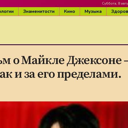
Суббота, 8 авгу
ологии
Знаменитости
Кино
Музыка
Здоро
м о Майкле Джексоне —
ак и за его пределами.