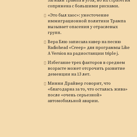
загнали Трампа в угол, но их стратегия
сопряжена с большими рисками.
«Это был хаос»: ужесточение
иммиграционной политики Трампа
вызывает опасения у отраслевых
групп.
Вера Блю записала кавер на песню
Radiohead «Creep» для программы Like
A Version на радиостанции triple j.
Избегание трех факторов в среднем
возрасте может отсрочить развитие
деменции на 13 лет.
Минни Драйвер говорит, что
«благодарна за то, что осталась жива»
после «очень серьезной»
автомобильной аварии.