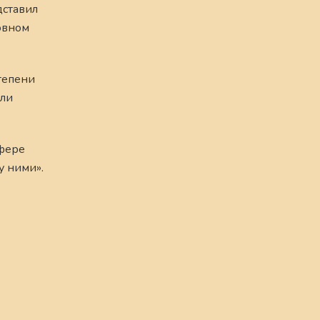
дставил
овном
степени
ыли
сфере
у ними».