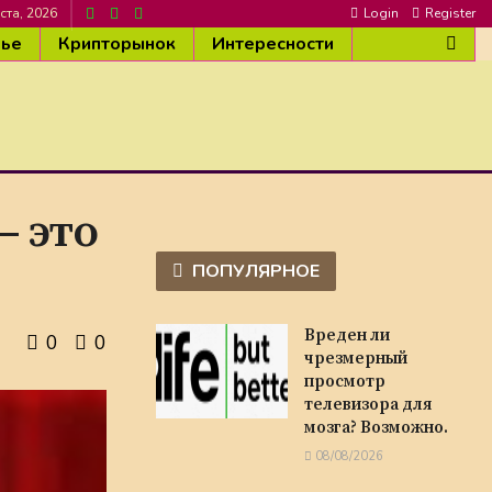
ста, 2026
Login
Register
вье
Крипторынок
Интересности
 это
ПОПУЛЯРНОЕ
Вреден ли
0
0
чрезмерный
просмотр
телевизора для
мозга? Возможно.
08/08/2026