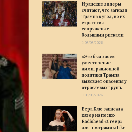
Иранские лидеры
считают, что загнали
Трампа в угол, но их
стратегия
сопряжена с
большими рисками.
08/08/2026
«Это был хаос»:
ужесточение
иммиграционной
политики Трампа
вызывает опасения у
отраслевых групп.
08/08/2026
Вера Блю записала
кавер на песню
Radiohead «Creep»
для программы Like