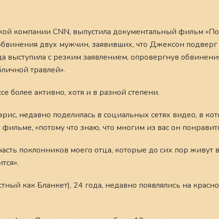
кой компании CNN, выпустила документальный фильм «П
обвинения двух мужчин, заявивших, что Джексон подверг
а выступила с резким заявлением, опровергнув обвинения
личной травлей».
се более активно, хотя и в разной степени.
эрис, недавно поделилась в социальных сетях видео, в ко
 фильме, «потому что знаю, что многим из вас он понравитс
асть поклонников моего отца, которые до сих пор живут 
тся».
естный как Бланкет), 24 года, недавно появлялись на крас