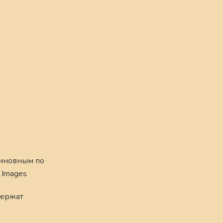
виновным по
 Images
держат