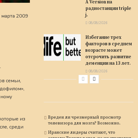
A Version на
радиостанции triple
j.
 марта 2009
08/08/2026
Избегание трех
факторов в среднем
возрасте может
отсрочить развитие
деменции на 13 лет.
.
08/08/2026
ов семьи,
едофилом»,
ьному
Вреден ли чрезмерный просмотр
которые из
телевизора для мозга? Возможно.
сле, среди
Иранские лидеры считают, что