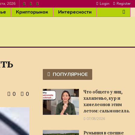
ста, 2026
Login
Register
вье
Крипторынок
Интересности
ть
ПОПУЛЯРНОЕ
Что общего у яиц,
0
0
халапеньо, кур и
хамелеонов этим
летом: сальмонелла.
07/08/2026
Румыния в спешке