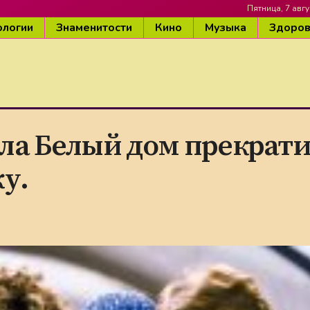
Пятница, 7 авгу
ологии
Знаменитости
Кино
Музыка
Здоро
ла Белый дом прекрати
у.