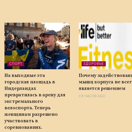
СПОРТ
ЗДОРОВЬЕ
На выходные эта
Почему задействован
городская площадь в
мышц корпуса не всег
Нидерландах
является решением
превратилась в арену для
8 ЧАСОВ AGO
экстремального
велоспорта. Теперь
женщинам разрешено
участвовать в
соревнованиях.