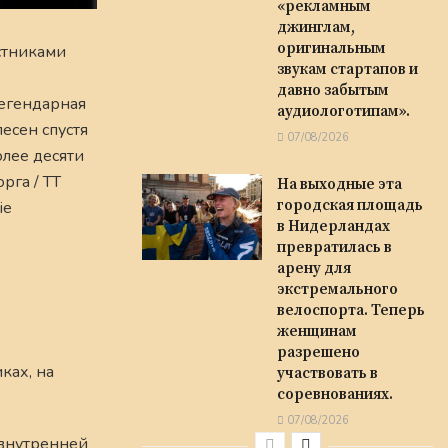
«рекламным
джинглам,
оригинальным
стниками
звукам стартапов и
давно забытым
Легендарная
аудиологотипам».
есен спустя
07/08/2026
олее десяти
рга / TT
На выходные эта
городская площадь
ie
в Нидерландах
превратилась в
арену для
экстремального
велоспорта. Теперь
женщинам
разрешено
ках, на
участвовать в
соревнованиях.
07/08/2026
 внутренней