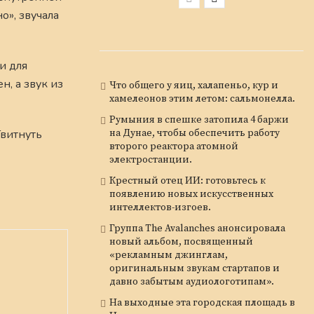
о», звучала
и для
, а звук из
Что общего у яиц, халапеньо, кур и
хамелеонов этим летом: сальмонелла.
Румыния в спешке затопила 4 баржи
витнуть
на Дунае, чтобы обеспечить работу
второго реактора атомной
электростанции.
Крестный отец ИИ: готовьтесь к
появлению новых искусственных
интеллектов-изгоев.
Группа The Avalanches анонсировала
новый альбом, посвященный
«рекламным джинглам,
оригинальным звукам стартапов и
давно забытым аудиологотипам».
На выходные эта городская площадь в