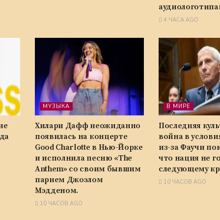
аудиологотипа
4 ЧАСА AGO
МУЗЫКА
В МИРЕ
ие
Хилари Дафф неожиданно
Последняя куль
да
появилась на концерте
война в услови
Good Charlotte в Нью-Йорке
из-за Фаучи по
и исполнила песню «The
что нация не г
Anthem» со своим бывшим
следующему кр
парнем Джоэлом
10 ЧАСОВ AGO
Мэдденом.
10 ЧАСОВ AGO