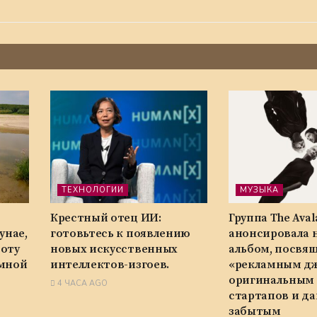
ТЕХНОЛОГИИ
МУЗЫКА
Крестный отец ИИ:
Группа The Ava
унае,
готовьтесь к появлению
анонсировала 
боту
новых искусственных
альбом, посвя
омной
интеллектов-изгоев.
«рекламным дж
оригинальным 
4 ЧАСА AGO
стартапов и д
забытым