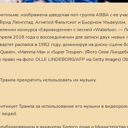
окгольме, изображена шведская поп-группа ABBA с ее уча
Фрид Люнгстад, Агнетой Фальтског и Бьорном Ульвеусом,
лении конкурса «Евровидение» с песней «Waterloo». — 
реля 2018 года о воссоединении для записи двух новых п
Квартет распался в 1982 году, доминируя на диско-сцене б
g Queen», «Mamma Mia» и «Super Trouper». (Фото Олле Линдебо
 право на фото: OLLE LINDEBORG/AFP via Getty Images) Oll
рампа прекратить использовать их музыку.
ритикует Трампа за использование его музыки в видеороли
 людей.
опубликованном в аккаунтах Белого дома и Министерства