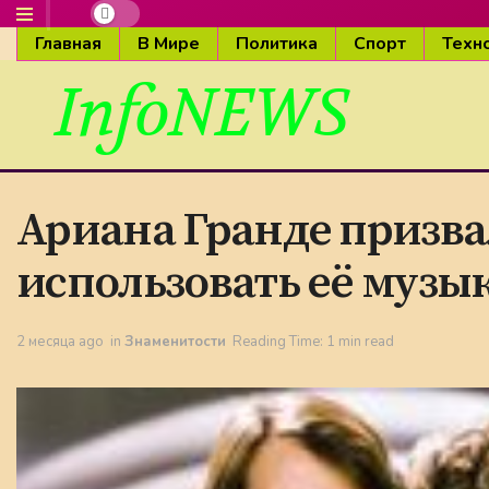
Главная
В Мире
Политика
Спорт
Техн
InfoNEWS
Ариана Гранде призва
использовать её музык
2 месяца ago
in
Знаменитости
Reading Time: 1 min read