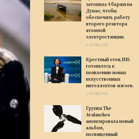
затопила 4 баржи на
Дунае, чтобы
обеспечить работу
второго реактора
атомной
электростанции.
07/08/2026
Крестный отец ИИ:
готовьтесь к
появлению новых
искусственных
интеллектов-изгоев.
07/08/2026
Группа The
Avalanches
анонсировала новый
альбом,
посвященный