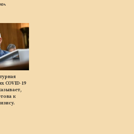
м».
турная
ях COVID-19
казывает,
отова к
изису.