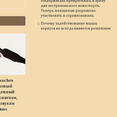
Нидерландах превратилась в арену
для экстремального велоспорта.
Теперь женщинам разрешено
участвовать в соревнованиях.
Почему задействование мышц
корпуса не всегда является решением
lanches
новый
щенный
инглам,
звукам
авно