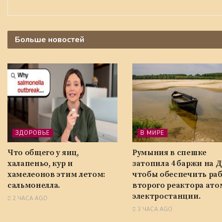
Больше
новостей
ЗДОРОВЬЕ
В МИРЕ
Что общего у яиц,
Румыния в спешке
халапеньо, кур и
затопила 4 баржи на Д
хамелеонов этим летом:
чтобы обеспечить ра
сальмонелла.
второго реактора ат
электростанции.
2 ЧАСА AGO
3 ЧАСА AGO