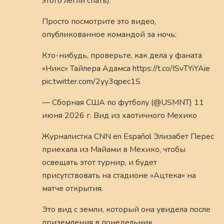
этого легли спать).
Просто посмотрите это видео,
опубликованное командой за ночь:
Кто-нибудь, проверьте, как дела у фаната
«Никс» Тайлера Адамса https://t.co/ISvTYiYAie
pic.twitter.com/2yy3qpec1S
— Сборная США по футболу (@USMNT) 11
июня 2026 г. Вид из хаотичного Мехико
Журналистка CNN en Español Элизабет Перес
приехала из Майами в Мехико, чтобы
освещать этот турнир, и будет
присутствовать на стадионе «Ацтека» на
матче открытия.
Это вид с земли, который она увидела после
приземления в понедельник.