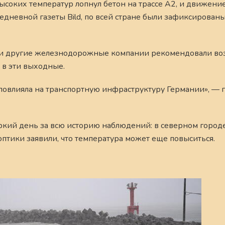
высоких температур лопнул бетон на трассе А2, и движени
дневной газеты Bild, по всей стране были зафиксированы
 и другие железнодорожные компании рекомендовали во
 в эти выходные.
повлияла на транспортную инфраструктуру Германии», — г
ркий день за всю историю наблюдений: в северном город
ноптики заявили, что температура может еще повыситься.