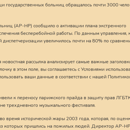
и государственных больниц обращалось почти 3000 челов
ьниц (AP-HP) сообщило о активации плана экстренного
спечения бесперебойной работы. По данным управления, 
 диспетчеризации увеличилось почти на 80% по сравнен
я новостная рассылка анализирует самые важные заголовк
очку в этом поле, вы соглашаетесь с Условиями использов
пользовать ваши данные в соответствии с нашей Политико
ивели к переносу парижского прайда в защиту прав ЛГБТК
мене трехдневного музыкального фестиваля.
во время исторической жары 2003 года, которая, по оценк
 из которых пришлись на пожилых людей. Директор AP-H