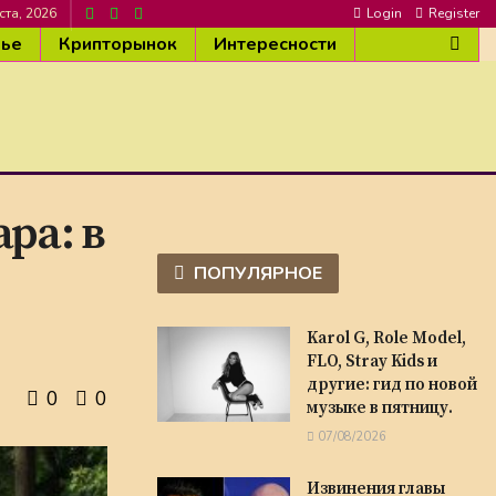
ста, 2026
Login
Register
вье
Крипторынок
Интересности
ра: в
ПОПУЛЯРНОЕ
Karol G, Role Model,
FLO, Stray Kids и
другие: гид по новой
0
0
музыке в пятницу.
07/08/2026
Извинения главы