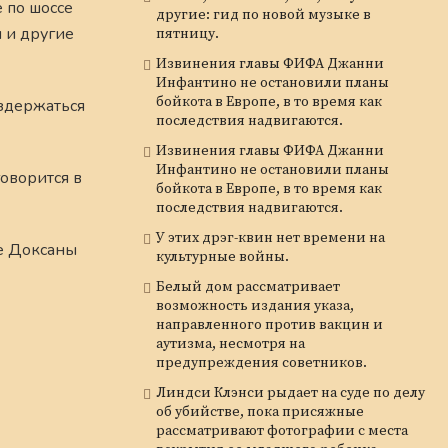
е по шоссе
другие: гид по новой музыке в
 и другие
пятницу.
Извинения главы ФИФА Джанни
Инфантино не остановили планы
бойкота в Европе, в то время как
здержаться
последствия надвигаются.
Извинения главы ФИФА Джанни
Инфантино не остановили планы
оворится в
бойкота в Европе, в то время как
последствия надвигаются.
У этих дрэг-квин нет времени на
е Доксаны
культурные войны.
Белый дом рассматривает
возможность издания указа,
направленного против вакцин и
аутизма, несмотря на
предупреждения советников.
Линдси Клэнси рыдает на суде по делу
об убийстве, пока присяжные
рассматривают фотографии с места