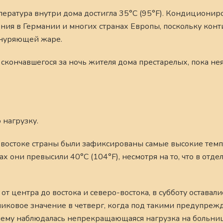
пература внутри дома достигла 35°C (95°F). Кондициони
ния в Германии и многих странах Европы, поскольку конт
знуряющей жаре.
 скончавшегося за ночь жителя дома престарелых, пока нея
нагрузку.
а востоке страны были зафиксированы самые высокие темп
 они превысили 40°C (104°F), несмотря на то, что в отд
 центра до востока и северо-востока, в субботу оставали
пиковое значение в четверг, когда под такими предупре
нему наблюдалась непрекращающаяся нагрузка на больни