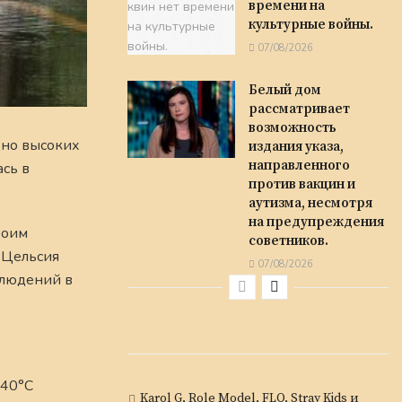
времени на
культурные войны.
07/08/2026
Белый дом
рассматривает
возможность
дно высоких
издания указа,
направленного
ась в
против вакцин и
аутизма, несмотря
на предупреждения
воим
советников.
 Цельсия
07/08/2026
блюдений в
 40°C
Karol G, Role Model, FLO, Stray Kids и