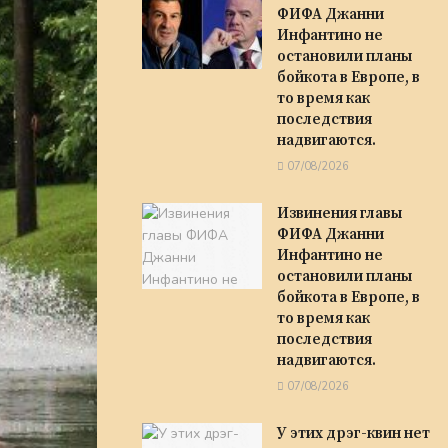
ФИФА Джанни
Инфантино не
остановили планы
бойкота в Европе, в
то время как
последствия
надвигаются.
07/08/2026
Извинения главы
ФИФА Джанни
Инфантино не
остановили планы
бойкота в Европе, в
то время как
последствия
надвигаются.
07/08/2026
У этих дрэг-квин нет