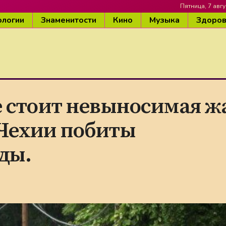
Пятница, 7 авгу
ологии
Знаменитости
Кино
Музыка
Здоро
 стоит невыносимая жа
Чехии побиты
ды.