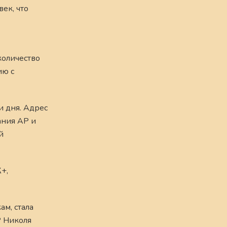
ек, что
количество
ию с
и дня. Адрес
ания AP и
й
+,
ам, стала
P Николя