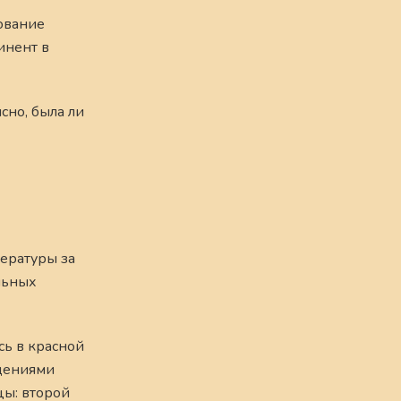
рование
инент в
сно, была ли
ературы за
ельных
сь в красной
ждениями
цы: второй