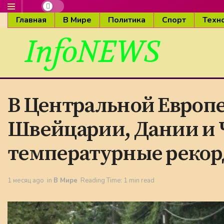
Главная
В Мире
Политика
Спорт
Техн
InfoNEWS
В Центральной Европе
Швейцарии, Дании и 
температурные рекор
1 месяц ago
in
В Мире
Reading Time: 1 min read