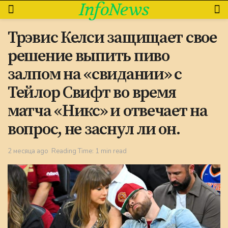
InfoNews
Трэвис Келси защищает свое
решение выпить пиво
залпом на «свидании» с
Тейлор Свифт во время
матча «Никс» и отвечает на
вопрос, не заснул ли он.
2 месяца ago
Reading Time: 1 min read