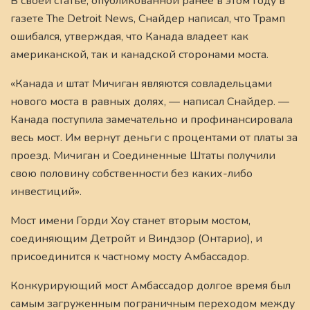
В своей статье, опубликованной ранее в этом году в
газете The Detroit News, Снайдер написал, что Трамп
ошибался, утверждая, что Канада владеет как
американской, так и канадской сторонами моста.
«Канада и штат Мичиган являются совладельцами
нового моста в равных долях, — написал Снайдер. —
Канада поступила замечательно и профинансировала
весь мост. Им вернут деньги с процентами от платы за
проезд. Мичиган и Соединенные Штаты получили
свою половину собственности без каких-либо
инвестиций».
Мост имени Горди Хоу станет вторым мостом,
соединяющим Детройт и Виндзор (Онтарио), и
присоединится к частному мосту Амбассадор.
Конкурирующий мост Амбассадор долгое время был
самым загруженным пограничным переходом между