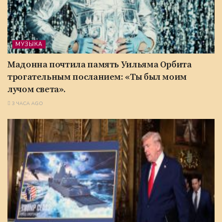
МУЗЫКА
Мадонна почтила память Уильяма Орбита
трогательным посланием: «Ты был моим
лучом света».
3 ЧАСА AGO