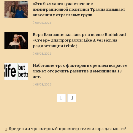
«Это был хаос»: ужесточение
иммиграционной политики Трампа вызывает
опасения у отраслевых групп.
08/08/2026
Вера Блю записала кавер на песню Radiohead
«Creep» для программы Like A Version на
радиостанции triple j.
08/08/2026
Избегание трех факторов в среднем возрасте
может отсрочить развитие деменции на 13
лет.
08/08/2026
Вреден ли чрезмерный просмотр телевизора для мозга?