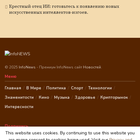
Крестный отец ИИ: готовьтесь к появлению новых
искусственных интеллектов-изгоев.
© 2025
InfoNews
- Премиум InfoNews сайт
Новостей
.
Меню
Главная
В Мире
Политика
Спорт
Технологии
Знаменитости
Кино
Музыка
Здоровье
Крипторынок
Интересности
Подпишись
This website uses cookies. By continuing to use this website you
are giving consent to cookies being used. Visit our
Privacy and