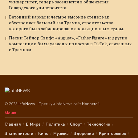
университет, теперь заселяются в общежития
Говардского университета.
Бетонный каркас и четыре высокие стены: как
обустроился бальный зал Трампа, строительство
которого было заблокировано апелляционным судом.
Песни Тейлор Свифт «August», «Father Figure» и другие
композиции были удалены из постов в TikTok, связанных
с Трампом.
© 2025
InfoNews
- Премиум InfoNews сайт
Новостей
.
Меню
Главная
В Мире
Политика
Спорт
Технологии
Знаменитости
Кино
Музыка
Здоровье
Крипторынок