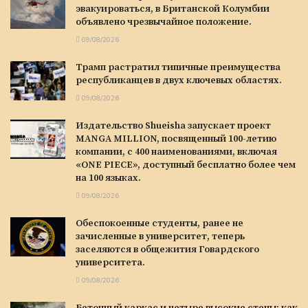
эвакуироваться, в Британской Колумбии
объявлено чрезвычайное положение.
09/08/2026
Трамп растратил типичные преимущества
республиканцев в двух ключевых областях.
09/08/2026
Издательство Shueisha запускает проект
MANGA MILLION, посвященный 100-летию
компании, с 400 наименованиями, включая
«ONE PIECE», доступный бесплатно более чем
на 100 языках.
09/08/2026
Обеспокоенные студенты, ранее не
зачисленные в университет, теперь
заселяются в общежития Говардского
университета.
09/08/2026
Бетонный каркас и четыре высокие стены: как